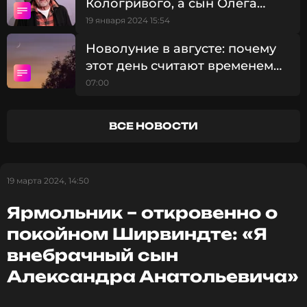
Кологривого, а сын Олега
Янковского пошутил в его
19 января 2024 15:54
Читайте нас в ВКонтакте, чтобы
адрес
оставаться в курсе событий
Новолуние в августе: почему
этот день считают временем
ПОДПИСАТЬСЯ
больших перемен
07:00
ВСЕ НОВОСТИ
ССЫЛКА
19 марта 2024, 14:50
Ярмольник – откровенно о
покойном Ширвиндте: «Я
внебрачный сын
Александра Анатольевича»