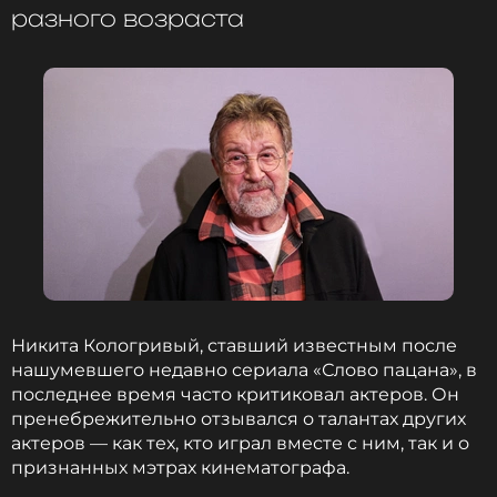
самые разные темы, в том числе о жизни и
разного возраста
профессии. Ярмольник в шутку назвал себя
внебрачным сыном Ширвиндта, тем самым
подчеркнув огромную роль, которую мэтр сыграл
в его жизни.
Я уже много лет горжусь тем, что, если он
говорил о любимых учениках, меня всегда
называл первым. Я такой внебрачный сын
Александра Анатольевича.
Леонид Ярмольник
Никита Кологривый, ставший известным после
нашумевшего недавно сериала «Слово пацана», в
последнее время часто критиковал актеров. Он
У Ширвиндта остались супруга Наталья
пренебрежительно отзывался о талантах других
Белоусова, с которой он прожил в браке 60 лет,
актеров — как тех, кто играл вместе с ним, так и о
сын, трое внуков и пятеро правнуков.
признанных мэтрах кинематографа.