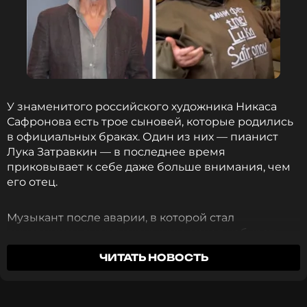
снова стала подтянутой ланью», — отмечает
отдыха с избранником на Мальдивах.
звезда фигурного катания.
Возлюбленные нежно обнимались и целовались
на берегу океана.
Фото: Михаил Терещенко/ТАСС
Фото: Дмитрий Феоктистов/ТАСС
У знаменитого российского художника Никаса
Читайте нас в Одноклассниках,
Сафронова есть трое сыновей, которые родились
чтобы оставаться в курсе событий
Смотрите нас в Likee, чтобы
в официальных браках. Один из них — пианист
оставаться в курсе событий
Лука Затравкин — в последнее время
ПОДПИСАТЬСЯ
приковывает к себе даже больше внимания, чем
ПОДПИСАТЬСЯ
его отец.
Музыкант после аварии, в которой стал
ССЫЛКА
виновником смерти женщины, начал набирать
ССЫЛКА
вес на фоне депрессии. В итоге процесс стал
ЧИТАТЬ НОВОСТЬ
неконтролируемым, и вес Луки вырос почти до
300 кг.