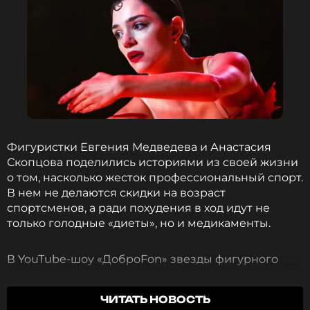
Фигуристки Евгения Медведева и Анастасия
Скопцова поделились историями из своей жизни
о том, насколько жесток профессиональный спорт.
В нем не делаются скидки на возраст
спортсменов, а ради похудения в ход идут не
только голодные «диеты», но и медикаменты.
В YouTube-шоу «ДоброFon» звезды фигурного
катания проанализировали с высоты прожитых
лет, какой ущерб здоровью с попустительства
ЧИТАТЬ НОВОСТЬ
тренеров наносили своему здоровью.