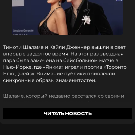
Читайте нас в МАКСе, чтобы
оставаться в курсе событий
ПОДПИСАТЬСЯ
Тимоти Шаламе и Кайли Дженнер вышли в свет
впервые за долгое время. На этот раз звездная
ССЫЛКА
пара была замечена на бейсбольном матче в
Нью-Йорке, где «Янкиз» играли против «Торонто
Блю Джейз». Внимание публики привлекли
синхронные образы знаменитостей.
Шаламе, который недавно расстался со своими
знаменитыми кудрями, выбрал объемный
бомбер с символикой команды. Актер
ЧИТАТЬ НОВОСТЬ
периодически снимал бейсболку, демонстрируя
бритую голову — новый образ для съемок в
третьей части «Дюны».