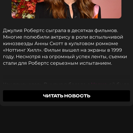
Джулия Робертс сыграла в десятках фильмов.
Многие полюбили актрису в роли вспыльчивой
кинозвезды Анны Скотт в культовом ромкоме
«Ноттинг Хилл». Фильм вышел на экраны в 1999
году. Несмотря на огромный успех ленты, съемки
стали для Робертс серьезным испытанием.
Напомним, что официально пара начала
Как призналась Джулия в беседе с
Vogue
, ей было
встречаться в 2023 году. Тогда они появились
«неудобно» играть киноактрису. Голливудская
вместе на концерте Бейонсе. С тех пор их
ЧИТАТЬ НОВОСТЬ
звезда назвала эту роль «одной из самых
отношения постоянно в центре внимания.
трудных».
Пока поклонники обсуждают отношения пары,
карьера Шаламе достигает новых высот. В 29 лет
Я чуть было не отказалась от роли, потому
он стал самым молодым актером в истории