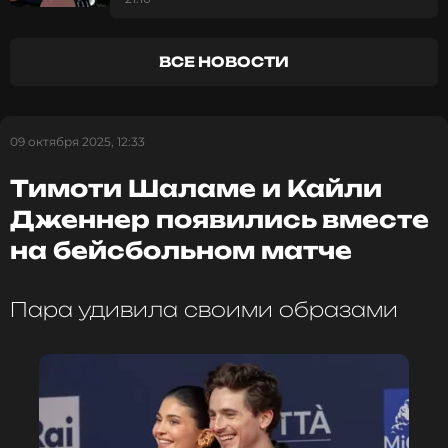
поклонникам
Напомним, что фильм «Марти Суприм»
ВСЕ НОВОСТИ
рассказывает историю чемпиона по настольному
теннису Марти Маузера, роль которого исполняет
Шаламе. Пэлтроу играет его возлюбленную —
звезду старого Голливуда, которая планирует
09 октября 2025, 12:33
возвращение в кино.
Тимоти Шаламе и Кайли
ФОТО: ТАСС
Дженнер появились вместе
на бейсбольном матче
Пара удивила своими образами
Всё ближе к «Оскару»: Тимоти Шаламе
на пике формы в байопике «Марти
Суприм»
9 месяцев назад
Новость по теме >