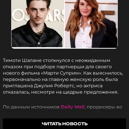
Тимоти Шаламе столкнулся с неожиданным
отказом при подборе партнерши для своего
нового фильма «Марти Суприм». Как выяснилось,
первоначально на главную женскую роль была
приглашена Джулия Робертс, но актриса
отказалась, несмотря на щедрые предложения.
По данным источников
Daily Mail
, продюсеры во
главе с Шаламе активно уговаривали 57-летнюю
Робертс принять участие в проекте.
«Продюсеры,
ЧИТАТЬ НОВОСТЬ
в том числе Тимоти, изо всех сил старались