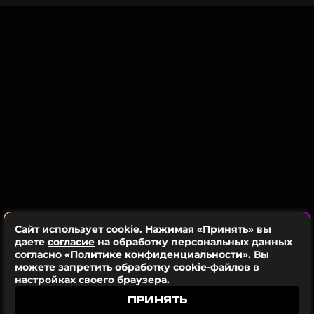
что это просто казалось... просто казалось
Голливуда с гонораром в $25 млн за роль в
таким неловким. Я даже не знала, как играть
фильме Джеймса Мэнголда «Высокая
этого человека.
ставка». Сейчас Тимоти задействован в
популярном проекте — третьей части «Дюны».
Джулия Робертс
ФОТО: Legion-Media
По словам Робертс, она особенно «ненавидела
одеваться, как кинозвезда». В самой знаменитой
Читайте нас в Одноклассниках,
сцене фильма, где ее героиня признается в
чтобы оставаться в курсе событий
любви владельцу лондонского книжного
магазина, которого сыграл Хью Грант, Джулия
ПОДПИСАТЬСЯ
снялась в собственной одежде.
Сайт использует cookie. Нажимая «Принять» вы
Оказалось, что актриса попросила водителя
даете
согласие
на обработку персональных данных
вернуться в ее квартиру и взять некоторые вещи
согласно
«Политике конфиденциальности»
. Вы
ССЫЛКА
можете запретить обработку cookie-файлов в
из шкафа. «Это были мои шлепанцы, маленькая
настройках своего браузера.
синяя бархатная юбка, футболка и кардиган», –
вспомнила Робертс.
ПРИНЯТЬ