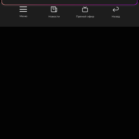
Фото: AP/TASS
Меню
Новости
Прямой эфир
Назад
Читайте нас в Телеграме, чтобы
оставаться в курсе событий
ПОДПИСАТЬСЯ
ООО «Муз ТВ Операционная компания» ИНН 7703679460
105066, город Москва,
улица Ольховская, д. 4, корп. 2
info@muz-tv.ru
ССЫЛКА
+ 7(495) 213-18-68
КОНТАКТЫ
НОВОСТИ
ПОЛИТИКА КОНФИДЕНЦИАЛЬНОСТИ
ПОЛЬЗОВАТЕЛЬСКОЕ СОГЛАШЕНИЕ