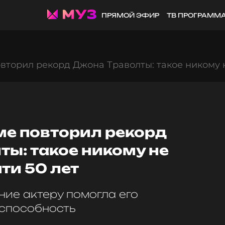
ПРЯМОЙ ЭФИР
ТВ ПРОГРАММ
торил рекорд Джона Траволты: такое никому н
е повторил рекорд
ы: такое никому не
ти 50 лет
ние актеру помогла его
способность