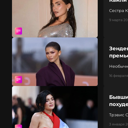
Кайли
Сестра К
заканчи
9 марта 20
Зендея
премь
Необычн
16 февраля
Бывши
похуд
Трэвис 
3 января 2