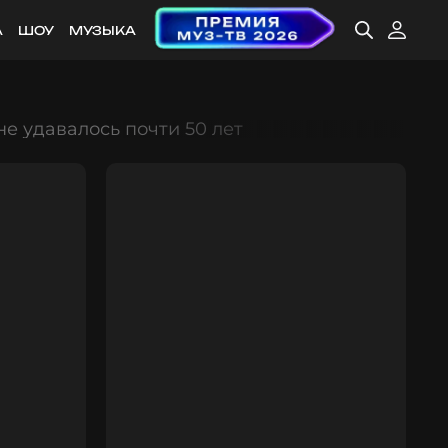
А
ШОУ
МУЗЫКА
е удавалось почти 50 лет