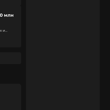
0 млн
х и