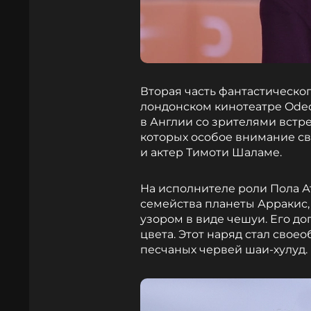
Вторая часть фантастическо
лондонском кинотеатре Odeo
в Англии со зрителями встр
которых особое внимание с
и актер Тимоти Шаламе.
На исполнителе роли Пола А
семейства планеты Арракис
узором в виде чешуи. Его д
цвета. Этот наряд стал свое
песчаных червей шаи-хулуд.