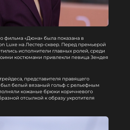
го фильма «Дюна» была показана в
n Luxe на Лестер-сквер. Перед премьерой
етились исполнители главных ролей, среди
воими костюмами привлекли певица Зендея
трейдеса, представителя правящего
, был белый вязаный гольф с рельефным
ополняли кожаные брюки коричневого
образной отсылкой к образу укротителя