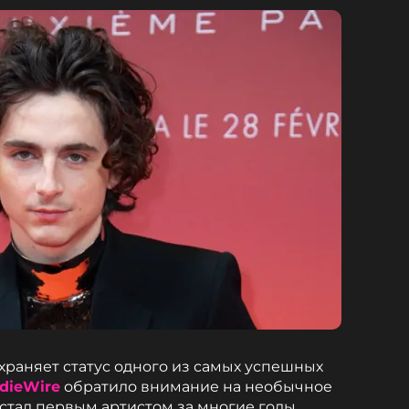
раняет статус одного из самых успешных
ndieWire
обратило внимание на необычное
стал первым артистом за многие годы,