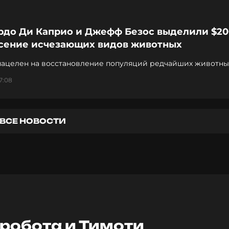
рдо Ди Каприо и Джефф Безос выделили $20
асение исчезающих видов животных
нацелен на восстановление популяций редчайших животны
й
7:08
ВСЕ НОВОСТИ
 робота и Тимоти