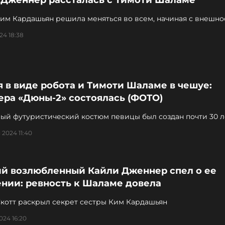
 Дженнер рассталась с Тимоти Шаламе
им Кардашьян решила меняться во всем, начиная с внешно
вая отношениями с мужчинами
24 18:38
 в виде робота и Тимоти Шаламе в чешуе:
ера «Дюны-2» состоялась (ФОТО)
ый футуристический костюм певицы был создан почти 30 л
 2024 11:40
й возлюбленный Кайли Дженнер спел о ее
ении: ревность к Шаламе довела
Скотт раскрыл секрет сестры Ким Кардашьян
024 16:20