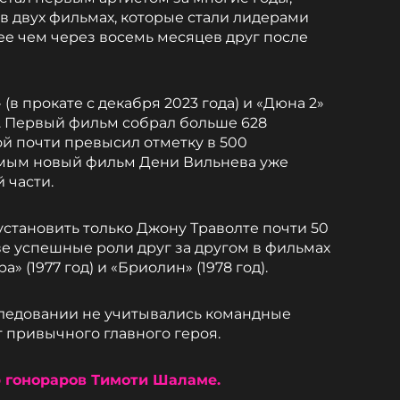
 двух фильмах, которые стали лидерами
е чем через восемь месяцев друг после
 (в прокате с декабря 2023 года) и «Дюна 2»
а). Первый фильм собрал больше 628
ой почти превысил отметку в 500
амым новый фильм Дени Вильнева уже
 части.
установить только Джону Траволте почти 50
ве успешные роли друг за другом в фильмах
» (1977 год) и «Бриолин» (1978 год).
сследовании не учитывались командные
т привычного главного героя.
р гонораров Тимоти Шаламе.