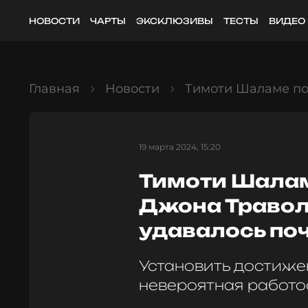
НОВОСТИ
ЧАРТЫ
ЭКСКЛЮЗИВЫ
ТЕСТЫ
ВИДЕО
Главная
Новости
Тимоти Шаламе пов
19 марта 2024, 15:20
Тимоти Шалам
Джона Траволт
удавалось поч
Установить достиже
невероятная работо