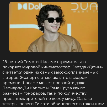
Фото: INSTARimages/ABACA/ТАСС
Смотрите нас в Likee, чтобы
оставаться в курсе событий
ПОДПИСАТЬСЯ
28-летний Тимоти Шаламе стремительно
ССЫЛКА
покоряет мировой кинематограф. Звезда «Дюны»
считается один из самых высокооплачиваемых
актеров. Эксперты отмечают, что в скором
времени Шаламе может превзойти даже
Леонардо Ди Каприо и Тома Круза как по
размерам гонораров, так и по количеству
преданных зрителей по всему миру. Однако
теперь коллеги Тимоти обвинили его в токсичном