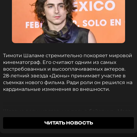
Тимоти Шаламе стремительно покоряет мировой
кинематограф. Его считают одним из самых
востребованных и высооплачиваемых актеров.
28-летний звезда «Дюны» принимает участие в
съемках нового фильма. Ради роли он решился на
кардинальные изменения во внешности.
Шаламе получил главную роль в байопике «Марти
Суприм», рассказывающем о звезде пинг-понга
ЧИТАТЬ НОВОСТЬ
Марти Райзмане. Накануне его засняли на
съемочной площадке. Судя по свежим фото,