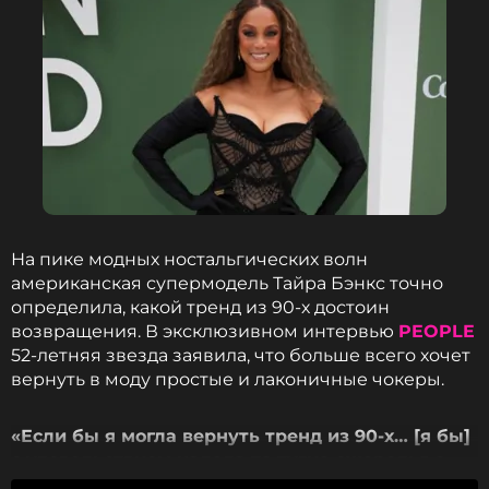
На пике модных ностальгических волн
американская супермодель Тайра Бэнкс точно
определила, какой тренд из 90-х достоин
возвращения. В эксклюзивном интервью
PEOPLE
52-летняя звезда заявила, что больше всего хочет
вернуть в моду простые и лаконичные чокеры.
«Если бы я могла вернуть тренд из 90-х… [я бы]
с удовольствием надела те тугие ожерелья с…
маленькой петелькой, которые мы делали из