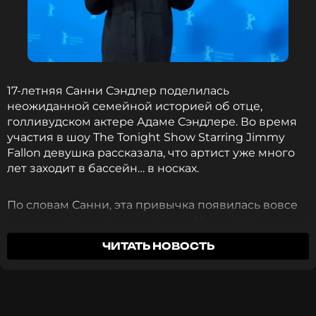
Николай Басков
Музыкант, Певец, Актёр, Ведущий
Жанры: Поп
17-летняя Санни Сэндлер поделилась
Биография, последние новости
неожиданной семейной историей об отце,
и многое другое >
голливудском актере Адаме Сэндлере. Во время
участия в шоу The Tonight Show Starring Jimmy
ФОТО: Егор Алеев / ТАСС
Fallon девушка рассказала, что артист уже много
лет заходит в бассейн… в носках.
Читайте нас в Телеграме, чтобы
По словам Санни, эта привычка появилась вовсе
оставаться в курсе событий
не из-за моды или розыгрыша. Как оказалось,
актеру так просто удобнее.
ПОДПИСАТЬСЯ
ЧИТАТЬ НОВОСТЬ
«Мы с сестрой в детстве постоянно
переодевались в папу: надевали его огромные
футболки, шорты, брали диетическую колу и
ССЫЛКА