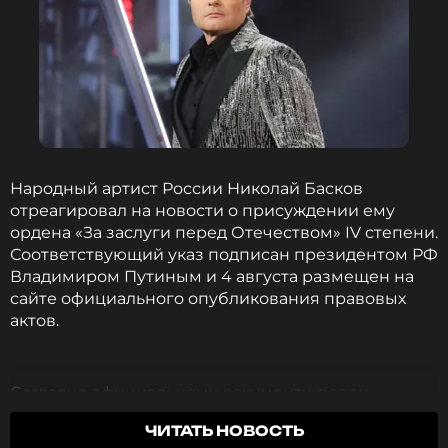
ССЫЛКА
Народный артист России Николай Басков
отреагировал на новости о присуждении ему
ордена «За заслуги перед Отечеством» IV степени.
Соответствующий указ подписан президентом РФ
Владимиром Путиным и 4 августа размещен на
сайте официального опубликования правовых
актов.
Согласно официальному документу, певец
удостоился награды за заслуги в области
ЧИТАТЬ НОВОСТЬ
культуры и искусства, а также за многолетнюю