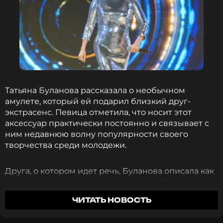
Татьяна Буланова рассказала о необычном
амулете, который ей подарил близкий друг-
экстрасенс. Певица отметила, что носит этот
аксессуар практически постоянно и связывает с
ним недавнюю волну популярности своего
творчества среди молодежи.
Друга, о котором идет речь, Буланова описала как
человека с экстрасенсорными способностями,
однако его имя раскрывать не стала — чтобы не
ЧИТАТЬ НОВОСТЬ
привлекать лишнего внимания. По словам
Татьяны, он изготовил для нее несколько