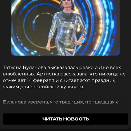
Татьяны, сейчас эту проблему ей удалось решить.
Не так давно любимица зумеров представила
новых танцоров
, которые будут с ней работать
вместо тех, что
ушли из коллектива
со
скандалом.
ФОТО: ТАСС
Татьяна Буланова высказалась резко о Дне всех
Читайте нас в Телеграме, чтобы
влюбленных. Артистка рассказала, что никогда не
оставаться в курсе событий
отмечает 14 февраля и считает этот праздник
чужим для российской культуры.
ПОДПИСАТЬСЯ
Буланова уверена, что традиция, пришедшая с
Запада, должна оставаться частью той культуры, в
которой она возникла. Певица пояснила, что в
ЧИТАТЬ НОВОСТЬ
ССЫЛКА
России уже существует собственный праздник,
посвященный семейным ценностям и любви,