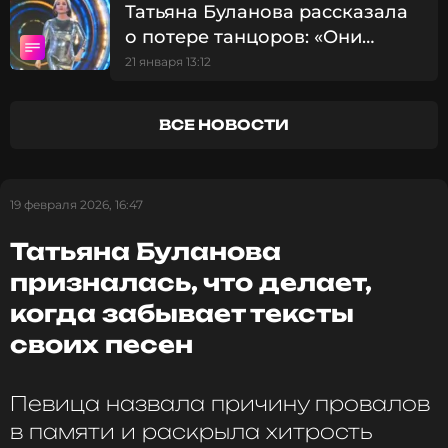
Татьяна Буланова рассказала
Ранее Татьяна Буланова рассказала,
как
о потере танцоров: «Они
изменилась ее жизнь
на фоне новообретенного
просто ушли»
успеха.
21 января 13:12
ФОТО: ТАСС
ВСЕ НОВОСТИ
Читайте нас в МАКСе, чтобы
19 февраля 2026, 16:47
оставаться в курсе событий
Татьяна Буланова
ПОДПИСАТЬСЯ
призналась, что делает,
когда забывает тексты
своих песен
ССЫЛКА
Певица назвала причину провалов
в памяти и раскрыла хитрость