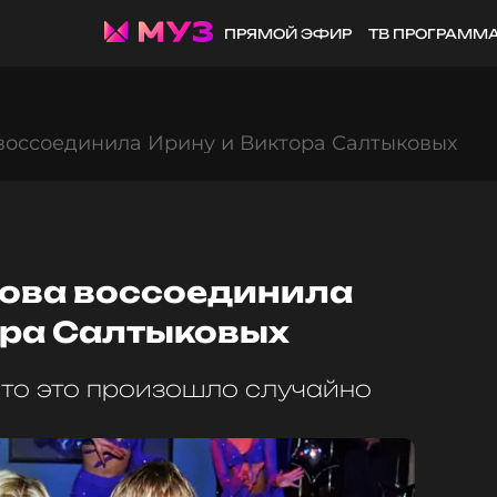
ПРЯМОЙ ЭФИР
ТВ ПРОГРАММ
 воссоединила Ирину и Виктора Салтыковых
нова воссоединила
ора Салтыковых
что это произошло случайно