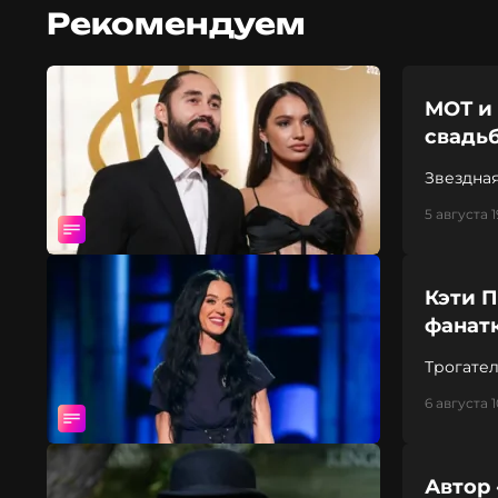
Рекомендуем
МОТ и
свадь
Звездна
друга
5 августа 1
Кэти 
фанатк
Трогате
6 августа 1
Автор 