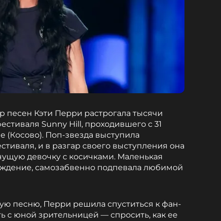
р песен Кэти Перри растрогала тысячи
стиваля Sunny Hill, проходившего с 31
е (Косово). Поп-звезда выступила
стиваля, и в разгар своего выступления она
чущую девочку с косичками. Маленькая
раждение, самозабвенно подпевала любимой
ю песню, Перри решила спуститься к фан-
ь с юной зрительницей — спросить, как ее