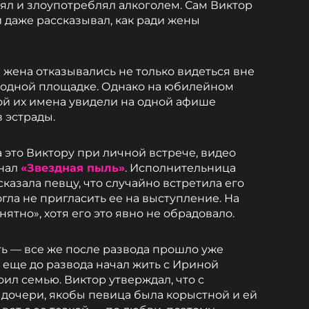
нял и злоупотреблял алкоголем. Сам Виктор
 даже рассказывал, как ради жены
жена отказывались не только видеться вне
а одной площадке. Однако на юбилейном
ой их имена увидели на одной афише
в эстрады.
это Виктору при личной встрече, видео
анал
«Звездная пыль»
. Исполнительница
казала певцу, что случайно встретила его
гла не пригласить ее на выступление. На
нятно», хотя его это явно не обрадовало.
ть — все же после развода прошло уже
он еще до развода начал жить с Ириной
оил семью. Виктор утверждал, что с
 дочери, якобы певица была корыстной и ей