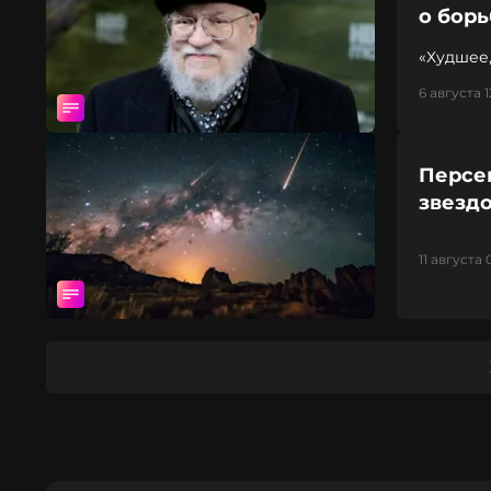
о борь
«Худшее
6 августа 1
Персе
звездо
11 августа 