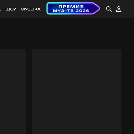
А
ШОУ
МУЗЫКА