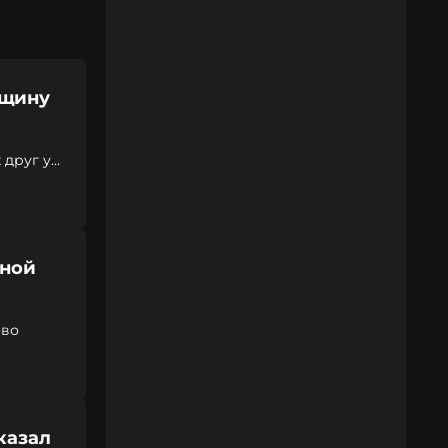
вщину
 друг у
юной
ово
казал