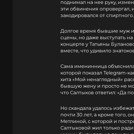
поднимал на нее руку, изме
эти обвинения опровергал, и
закодировался от спиртного.
Долгое время бывшие муж и 
сцены, но даже выступать н
концерте у Татьяны Буланов
вместе, что удивило знатоко
Сама именинница объяснила 
которой показал Telegram-к
хита «Мой ненаглядный» расс
бывшую жену и просто не мо
что Салтыков ответил: «Да по
Но скандала удалось избежа
почти 30 лет, а кроме того, 
Метлиной, с которой и постр
Салтыковой жил только ради