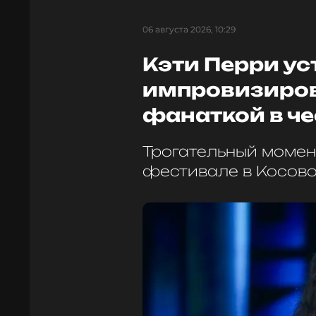
06 августа 2026, 10:29
Кэти Перри у
импровизиров
фанаткой в че
Трогательный момен
фестивале в Косов