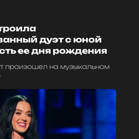
строила
анный дуэт с юной
сть ее дня рождения
т произошел на музыкальном
о