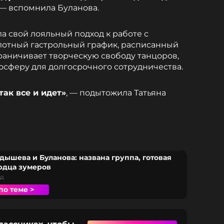
— вспомнила Буланова.
а свой лояльный подход к работе с
лотный гастрольный график, расписанный
граничивает творческую свободу танцоров,
осферу для долгосрочного сотрудничества.
так все и идет»
, — подытожила Татьяна
дышева и Буланова: названа группа, готовая
рдца зумеров
ад
по теме >