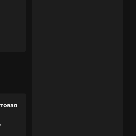
отовая
ь