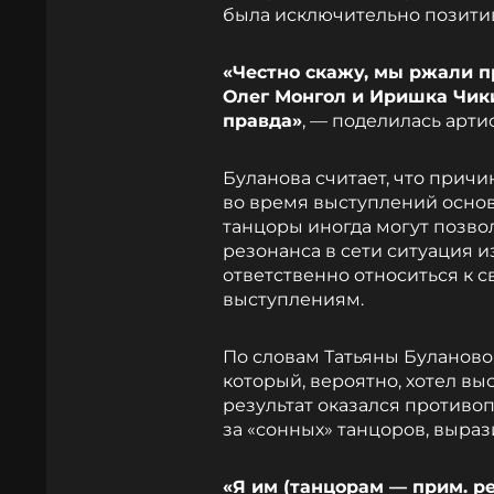
была исключительно позити
«Честно скажу, мы ржали пр
Олег Монгол и Иришка Чики
правда»
, — поделилась арти
Буланова считает, что причи
во время выступлений основ
танцоры иногда могут позвол
резонанса в сети ситуация 
ответственно относиться к 
выступлениям.
По словам Татьяны Буланово
который, вероятно, хотел вы
результат оказался противо
за «сонных» танцоров, выраз
«Я им (танцорам — прим. ред