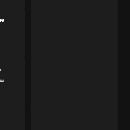
ле
а
мы