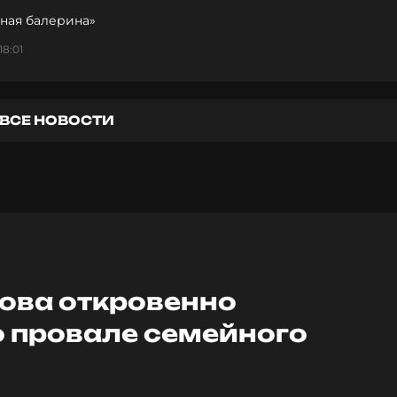
ьная балерина»
18:01
ВСЕ НОВОСТИ
нова откровенно
о провале семейного