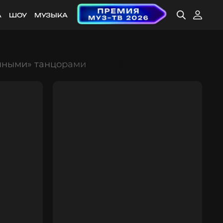
А
ШОУ
МУЗЫКА
онными» танцорами