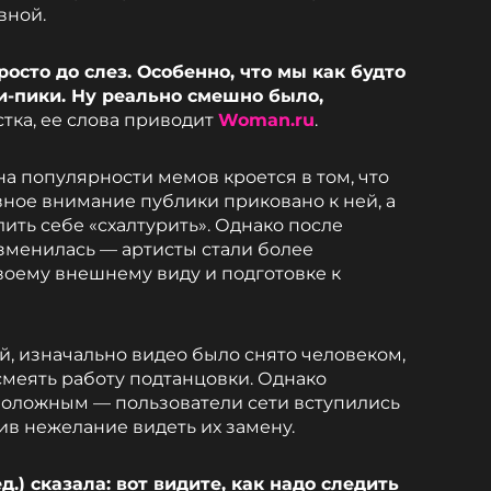
вной.
осто до слез. Особенно, что мы как будто
-пики. Ну реально смешно было,
стка, ее слова приводит
Woman.ru
.
на популярности мемов кроется в том, что
ное внимание публики приковано к ней, а
ить себе «схалтурить». Однако после
изменилась — артисты стали более
своему внешнему виду и подготовке к
й, изначально видео было снято человеком,
смеять работу подтанцовки. Однако
положным — пользователи сети вступились
ив нежелание видеть их замену.
.) сказала: вот видите, как надо следить