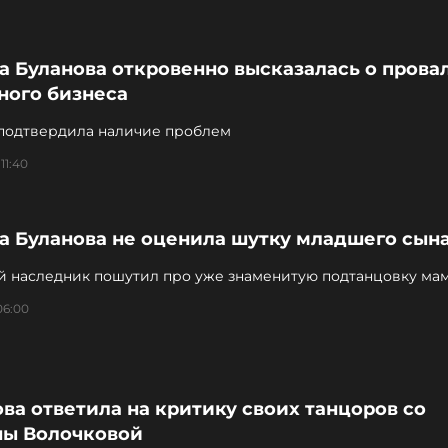
а Буланова откровенно высказалась о прова
ного бизнеса
подтвердила наличие проблем
11:40
на Буланова не оценила шутку младшего сын
й наследник пошутил про уже знаменитую подтанцовку ма
06:00
ва ответила на критику своих танцоров со
ны Волочковой