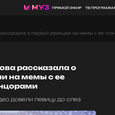
ПРЯМОЙ ЭФИР
ТВ ПРОГРАММ
рассказала о первой реакции на мемы с ее «с
ова рассказала о
и на мемы с ее
анцорами
ео довели певицу до слез