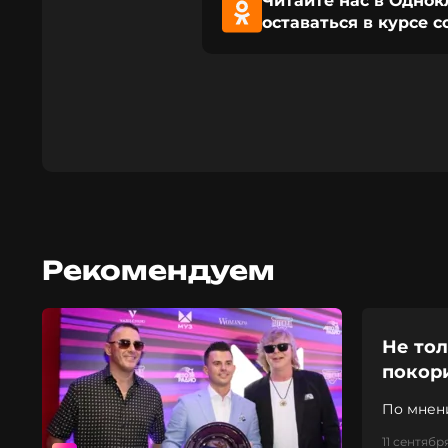
Читайте нас в Однок
оставаться в курсе 
Рекомендуем
Не тол
покор
По мнени
11 сентября