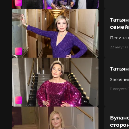
Татьян
семей
Певица 
22 августа 
Татья
Звездны
11 августа 
Булано
сторо