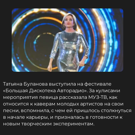
ФОТО: Александр Демьянчук/ТАСС
Татьяна Буланова призналась, что не
живет вместе с молодым мужем
1 месяц назад
Новость по теме >
Читайте нас в ВКонтакте, чтобы
оставаться в курсе событий
Татьяна Буланова выступила на фестивале
«Большая Дискотека Авторадио». За кулисами
ПОДПИСАТЬСЯ
мероприятия певица рассказала МУЗ-ТВ, как
относится к каверам молодых артистов на свои
песни, вспомнила, с чем ей пришлось столкнуться
в начале карьеры, и призналась в готовности к
ССЫЛКА
новым творческим экспериментам.