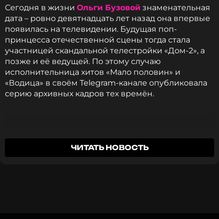
скептически отношусь к отношениям с
Сегодня в жизни
Ольги Бузовой
знаменательная
медийными личностями. Мне кажется, что от них
дата – ровно девятнадцать лет назад она впервые
всегда хотят что-то получить. Поэтому очень
появилась на телевидении. Будущая поп-
сложно найти своего человека. Но на Оле я бы
принцесса отечественной сцены тогда стала
тоже обязательно женился!», - признался 26-
участницей скандальной телестройки «Дом-2», а
летний артист.
позже и её ведущей. По этому случаю
исполнительница хитов «Мало половин» и
«Водица» в своём Telegram-канале опубликовала
Ольга Бузова
серию архивных кадров тех времён.
Музыкант, Певица, Дизайнер, Ведущий,
Модель
Жанры: Поп
Биография, последние новости
и многое другое >
Именно 15 мая вы увидели меня впервые в
ЧИТАТЬ НОВОСТЬ
реалити-шоу «Дом-2». Затем было много
Ранее мы писали о том, как Ольга Бузова
разных программ и на телевидении, и на
выглядела 19 лет назад
.
радио. Всех не перечислить. 19 лет, Карл.
Впереди глобальные планы и огромное
количество идею. Всегда хочу снимать то, и
Фото: соцсети Ольги Бузовой и Романа
сниматься так, чтобы вам было интересно
Каграманова