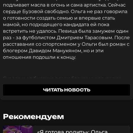
подливает масла в огонь и сама артистка. Сейчас
сердце Бузовой свободно. Ольга не раз говорила
о готовности создать семью и впервые стать
мамой, но подходящего кандидата ей пока
встретить не удалось. Певица была замужем один
раз - за футболистом Дмитрием Тарасовым. После
расставания со спортсменом у Ольги был роман с
блогером Давидом Манукяном, но и эти
отношения подошли к концу.
Бузова и ее бывшие возлюбленные регулярно
обмениваются колкостями в публичном
ЧИТАТЬ НОВОСТЬ
пространстве. В эфире телешоу ведущий
предложил Ольге создать футбольную команду
мечты и предложил в качестве игроков бывших
избранников певицы. Ольга иронично ответила
Рекомендуем
на предложение, уколов Тарасова и Даву.
«Я готова родить»: Ольга