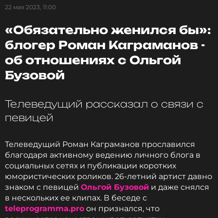
22 мая 2023, 11:00
Больше новостей про Ольгу Бузову и все клипы
исполнителя - на новом портале клипов и
«Обязательно женился бы»:
новостей
MUZTUBE
!
блогер Роман Каграманов -
об отношениях с Ольгой
Фото: социальные сети Ольги Бузовой
Бузовой
Смотрите нас в Likee, чтобы
Телеведущий рассказал о связи с
оставаться в курсе событий
певицей
ПОДПИСАТЬСЯ
Телеведущий Роман Каграманов прославился
благодаря активному ведению личного блога в
социальных сетях и публикации коротких
ССЫЛКА
юмористических роликов. 26-летний артист давно
знаком с певицей
Ольгой Бузовой
и даже снялся
в нескольких ее клипах. В беседе с
teleprogrammа.pro
он признался, что