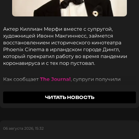
Актер Киллиан Мерфи вместе с супругой,
художницей Ивонн Макгиннесс, займется
восстановлением исторического кинотеатра
Phoenix Cinema в ирландском городе Дингл,
который прекратил работу во время пандемии
ФОТО: ТАСС
коронавируса и с тех пор пустовал.
Как сообщает
The Journal
, супруги получили
Читайте нас в МАКСе, чтобы
окончательное разрешение на реконструкцию
оставаться в курсе событий
здания после того, как проект одобрила
ЧИТАТЬ НОВОСТЬ
ирландская апелляционная комиссия по
ПОДПИСАТЬСЯ
вопросам планирования.
Ранее реконструкцию согласовал Совет графства
06 августа 2026, 15:32
Керри, однако несколько местных жителей
ССЫЛКА
оспорили решение. Они выражали опасения по