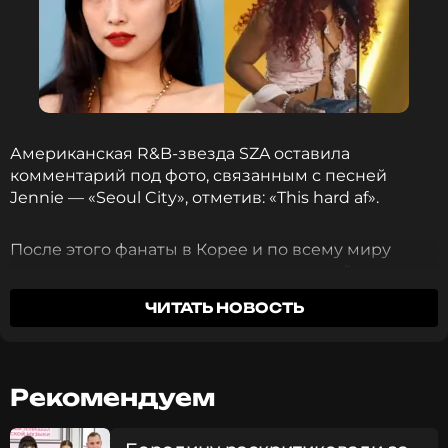
Американская R&B‑звезда SZA оставила
комментарий под фото, связанным с песней
Jennie — «Seoul City», отметив: «This hard af».
После этого фанаты в Корее и по всему миру
сразу начали высказываться с надеждой на
сотрудничество между двумя артистками. Многие
ЧИТАТЬ НОВОСТЬ
считают, что их стили — разные, но в то же время
очень сочетаемые, и такой дуэт мог бы быть
чем‑то особенным.
Рекомендуем
Вот что пишут фанаты: