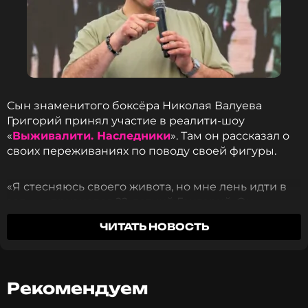
Сын знаменитого боксёра Николая Валуева
Григорий принял участие в реалити-шоу
«
Выживалити. Наследники
». Там он рассказал о
своих переживаниях по поводу своей фигуры.
«Я стесняюсь своего живота, но мне лень идти в
зал», — признался 22-летний Григорий. Он
отметил, что большой вес мешает ему носить
ЧИТАТЬ НОВОСТЬ
брендовую одежду и посещать места, где нужно
раздеваться.
При этом Григорий подчеркнул, что ему нравятся
Рекомендуем
суровые условия проекта, поскольку они