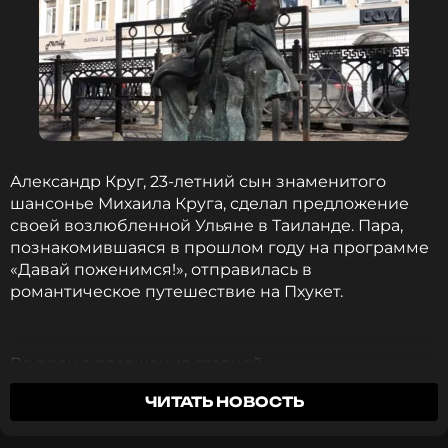
Александр Круг, 23-летний сын знаменитого
шансонье Михаила Круга, сделал предложение
своей возлюбленной Ульяне в Таиланде. Пара,
познакомившаяся в прошлом году на программе
«Давай поженимся!», отправилась в
романтическое путешествие на Пхукет.
Во время посещения главной
достопримечательности острова — Большого
ЧИТАТЬ НОВОСТЬ
Будды — Александр неожиданно для Ульяны
встал на одно колено и предложил ей руку и