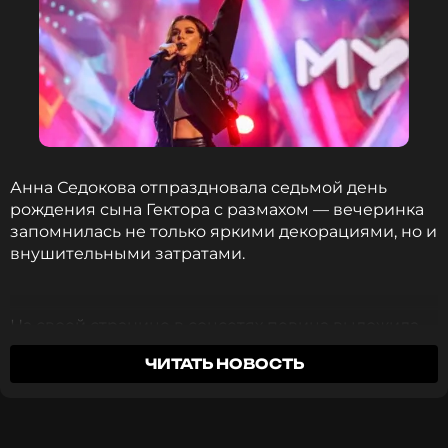
Анна Седокова отпраздновала седьмой день
рождения сына Гектора с размахом — вечеринка
запомнилась не только яркими декорациями, но и
внушительными затратами.
На своей странице в соцсетях певица выложила
видео с праздника, где видно, как Гектор и его
ЧИТАТЬ НОВОСТЬ
друзья весело проводят время среди тщательно
оформленных локаций.
Анна Седокова заявила о планах