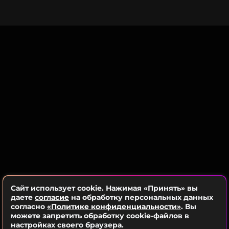
улететь из России без обратного
билета
1 год назад
Новость по теме >
Пространство украсили шарами, тематическими
фигурами и блестящей фотозоной, а сам
праздник прошел на специально
смонтированном подиуме.
Анна Седокова
Музыкант, Певица, Ведущий
Жанры: Поп
Биография, последние новости
и многое другое >
Сайт использует cookie. Нажимая «Принять» вы
даете
согласие
на обработку персональных данных
согласно
«Политике конфиденциальности»
. Вы
Telegram-канал
можете запретить обработку cookie-файлов в
«Звездач»
обратился за
настройках своего браузера.
комментарием к дизайнеру Полине Сосниной-