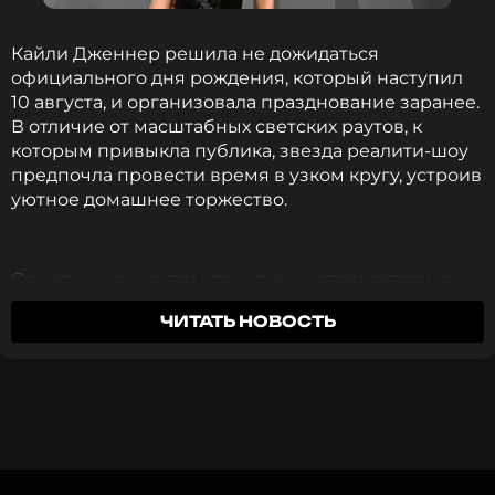
прекрасно выглядит.
Кайли Дженнер решила не дожидаться
Для Мирославы Карпович этот ребенок должен
официального дня рождения, который наступил
стать первенцем. Сама актриса пока
10 августа, и организовала празднование заранее.
воздерживается от официальных заявлений и
В отличие от масштабных светских раутов, к
подробностей своего положения, оставляя
которым привыкла публика, звезда реалити-шоу
поклонникам возможность строить догадки на
предпочла провести время в узком кругу, устроив
основе опубликованных кадров.
уютное домашнее торжество.
В июне Карпович сообщила в соцсетях о
замужестве. Актриса
рассказала
, что ее супруг не
Основным акцентом вечеринки стала эстетика
связан с миром шоу-бизнеса.
розовой сказки. Декор помещения был
ЧИТАТЬ НОВОСТЬ
полностью выдержан в нежных оттенках.
ФОТО: Анна Салынская/ТАСС
*принадлежит компании Meta, признанной в РФ
экстремистской и запрещенной