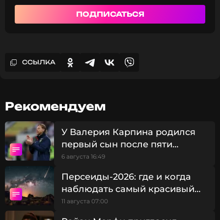
ПОДПИСАТЬСЯ
ССЫЛКА
Рекомендуем
У Валерия Карпина родился
первый сын после пяти
дочерей
6 августа 16:49
Персеиды-2026: где и когда
наблюдать самый красивый
звездопад года
11 августа 07:00