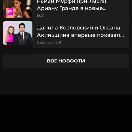
Райан Мерфи пригласил
Ариану Гранде в новые
сезоны «Американской
16:21
истории ужасов»
Данила Козловский и Оксана
Акиньшина впервые показали
новорожденного сына
6 августа 15:11
ВСЕ НОВОСТИ