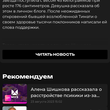
звезда поступила с весом 45 килограммов при
росте 176 сантиметров. Девушка рассказала об
этом в личном блоге. После неожиданных
откровений бывшей возлюбленной Тимати о
своем здоровье тысячи поклонников написали ей
слова поддержки.
Теперь стало известно о том, что Шишкова
решилась на пластику. Об этом фолловеры узнали
ЧИТАТЬ НОВОСТЬ
через несколько месяцев после операции.
Роликом с осмотра после манипуляций
поделился хирург. Судя по кадрам, Алена
полностью довольна результатом. Выяснилось,
Рекомендуем
что модели сделали липосакцию рук, а овал лица
более четким.
Алена Шишкова рассказала о
расстройстве психики из-за
«Получилось идеально. Мы никогда не скажем, что
здесь была какая-либо липосакция. Я даже,
внешности
23 августа 2023 15:02
проводя рукой, не чувствую никаких бугорков. Но