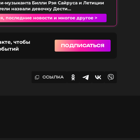
ри-музыканта Билли Рэя Сайруса и Летиции
тели назвали девочку Дести...
я, последние новости и многое другое >
акте, чтобы
ПОДПИСАТЬСЯ
событий
ССЫЛКА