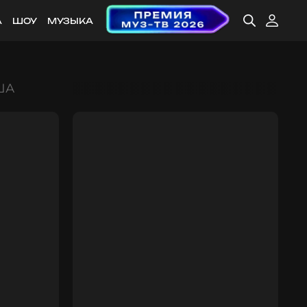
А
ШОУ
МУЗЫКА
ША