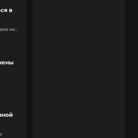
ся в
али их
жены
зной
в