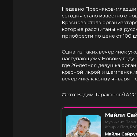
Недавно Пресняков-младш
сегодня стало известно о нов
Краснова стала организатор
которые рассчитаны на русс
приобрести по цене от 100 д
Одна из таких вечеринок уж
наступающему Новому году. Т
где 26-летняя девушка орга
красной икрой и шампанским
вечеринку к концу января – 
Фото: Вадим Тараканов/ТАСС
Майли Са
Музыкант, Певиц
Жанры: Поп, R&
Майли Сайрус