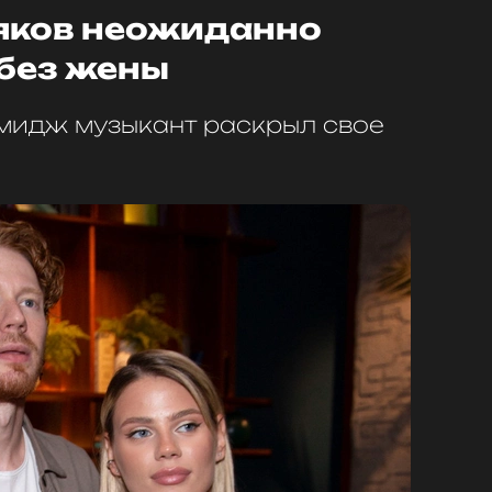
яков неожиданно
 без жены
мидж музыкант раскрыл свое