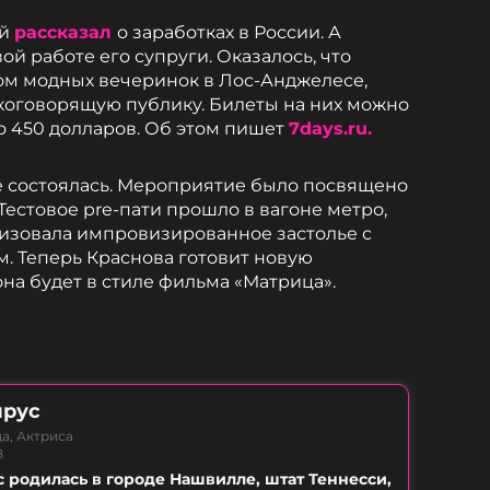
ий
рассказал
о заработках в России. А
ой работе его супруги. Оказалось, что
ом модных вечеринок в Лос-Анджелесе,
коговорящую публику. Билеты на них можно
о 450 долларов. Об этом пишет
7days.ru.
е состоялась. Мероприятие было посвящено
естовое pre-пати прошло в вагоне метро,
низовала импровизированное застолье с
. Теперь Краснова готовит новую
она будет в стиле фильма «Матрица».
йрус
а, Актриса
B
 родилась в городе Нашвилле, штат Теннесси,