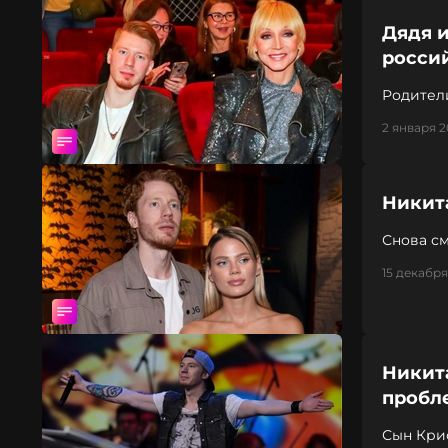
Дядя 
росси
Родители
связь с 
2 января 2
Никит
Снова с
15 декабря
Никит
пробл
Сын Кри