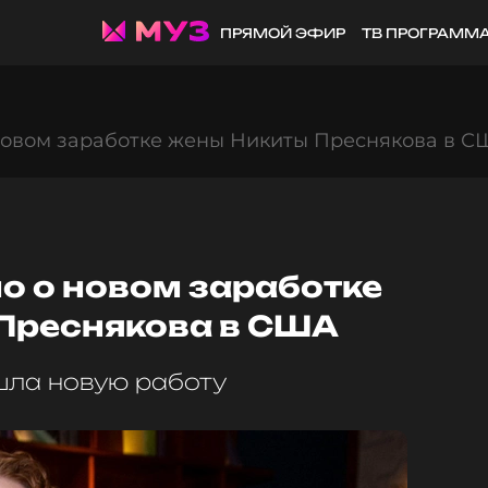
ПРЯМОЙ ЭФИР
ТВ ПРОГРАММ
 новом заработке жены Никиты Преснякова в С
о о новом заработке
Преснякова в США
шла новую работу