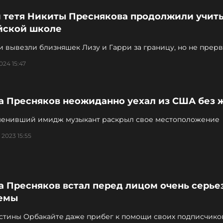
и тетя Никиты Преснякова продолжили учить
йской школе
 вывезли близняшек Лизу и Гарри за границу, но не прерв
родиной
024 15:47
а Пресняков неожиданно уехал из США без 
менивший имидж музыкант раскрыл свое местоположение
 2023 15:55
а Пресняков встал перед лицом очень серье
емы
стины Орбакайте даже прибег к помощи своих подписчико