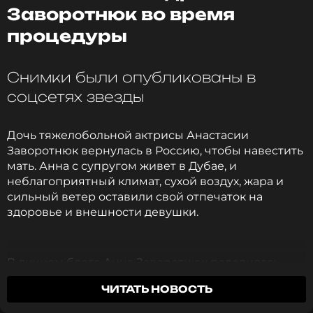
Заворотнюк во время
процедуры
Снимки были опубликованы в
соцсетях звезды
Дочь тяжелобольной актрисы Анастасии
Заворотнюк вернулась в Россию, чтобы навестить
мать. Анна с супругом живет в Дубае, и
неблагоприятный климат, сухой воздух, жара и
сильный ветер оставили свой отпечаток на
здоровье и внешности девушки.
В личном блоге Анна Заворотнюк поделилась
кадрами с процедуры по восстановлению кожи.
ЧИТАТЬ НОВОСТЬ
Девушка призналась, что найти надежного
косметолога за границей стало для нее