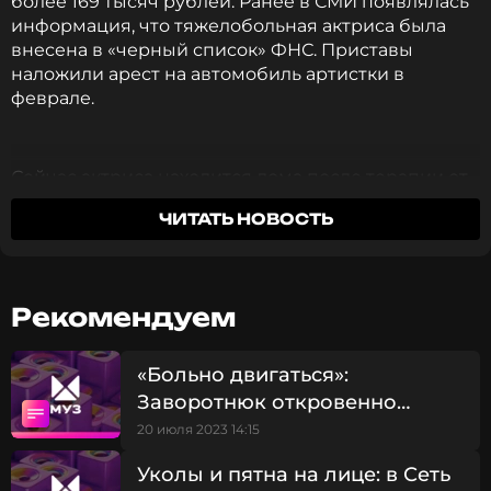
более 169 тысяч рублей. Ранее в СМИ появлялась
информация, что тяжелобольная актриса была
внесена в «черный список» ФНС. Приставы
наложили арест на автомобиль артистки в
феврале.
Сейчас актриса находится дома после терапии от
последствий глиобластомы головного мозга, с
ЧИТАТЬ НОВОСТЬ
которой Анастасия борется на протяжении
четырех лет. Близкие и врачи Заворотнюк не
разглашают подробностей состояния артистки, а
сама актриса не выходит на связь с фанатами.
Рекомендуем
Фото: соцсети Анастасии Заворотнюк
«Больно двигаться»:
Заворотнюк откровенно
рассказала о проблемах с
20 июля 2023 14:15
Смотрите нас в Likee, чтобы
самочувствием
оставаться в курсе событий
Уколы и пятна на лице: в Сеть