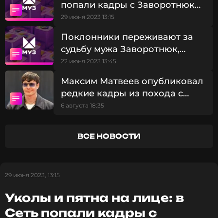
попали кадры с Заворотнюк
ПОДПИСАТЬСЯ
во время процедуры
29 июня 2023 13:15
Поклонники переживают за
судьбу мужа Заворотнюк,
ССЫЛКА
лишившегося работы
22 июня 2023 13:45
Максим Матвеев опубликовал
редкие кадры из похода с
сыновьями
6 августа 18:35
ВСЕ НОВОСТИ
29 июня 2023, 13:15
Уколы и пятна на лице: в
Сеть попали кадры с