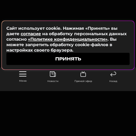
Читайте нас в Телеграме, чтобы
оставаться в курсе событий
ПОДПИСАТЬСЯ
Сайт использует cookie. Нажимая «Принять» вы
даете
согласие
на обработку персональных данных
согласно
«Политике конфиденциальности»
. Вы
можете запретить обработку cookie-файлов в
настройках своего браузера.
ССЫЛКА
ПРИНЯТЬ
Меню
Новости
Прямой эфир
Назад
ООО «Муз ТВ Операционная компания» ИНН 7703679460
105066, город Москва,
улица Ольховская, д. 4, корп. 2