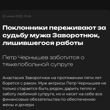
проблемой, а в столице она знает проверенных
специалистов.
22 июня 2023, 13:45
Поклонники переживают за
судьбу мужа Заворотнюк,
Мать блогера на протяжении нескольких лет не
появляется на публике из-за серьезной болезни.
лишившегося работы
Все реже в свет выходит и супруг актрисы
фигурист Петр Чернышев.
Петр Чернышев заботится о
тяжелобольной супруге
Ранее мы рассказывали, как поклонники
переживают за судьбу мужа Заворотнюк,
лишившегося работы.
Анастасия Заворотнюк на протяжении пяти лет
борется с раком. Муж актрисы Петр Чернышев не
Фото: соцсети Анны Заворотнюк
только старается быть рядом, дарить тепло и
заботу любимой супруге, но и несет на себе все
финансовые обязательства по обеспечению
жены и дочери.
Читайте нас в Одноклассниках,