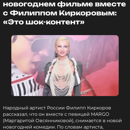
дозвониться пока не удается, они в данный
новогоднем фильме вместе
момент отключены.
с Филиппом Киркоровым:
«Это шок-контент»
При этом, как сообщает Telegram-канал
Звездач
,
менеджер артиста Андрей Орлов смерть своего
подопечного подтвердить пока не может, так как
его нет в Москве.
Ранее мы
сообщали
, что Гоген Солнцев
опубликовал фото с пожилой подругой.
Фото: соцсети Гогена Солнцева
Читайте нас в ВКонтакте, чтобы
оставаться в курсе событий
Народный артист России Филипп Киркоров
рассказал, что он вместе с певицей MARGO
ПОДПИСАТЬСЯ
(Маргаритой Овсянниковой), снимается в новой
новогодней комедии. По словам артиста,