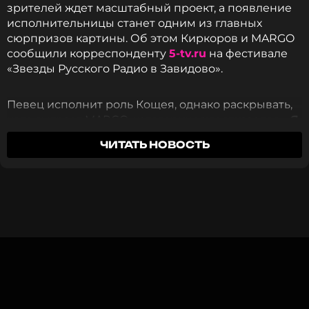
зрителей ждет масштабный проект, а появление
исполнительницы станет одним из главных
сюрпризов картины. Об этом Киркоров и MARGO
ССЫЛКА
сообщили корреспонденту
5-tv.ru
на фестивале
«Звезды Русского Радио в Завидово».
Певец исполнит роль Кощея, однако раскрывать,
кого сыграет MARGO, категорически отказался.
«Я
буду играть Кощея. А у Марго я не скажу, какая
ЧИТАТЬ НОВОСТЬ
роль. Пусть это будет сюрпризом для всех»,
—
заявил Киркоров.
По его словам, создатели фильма специально
решили сохранить интригу вокруг героини
артистки.
«Не говорите никому. Это должно
быть шок-контентом в фильме. Ее появление в
фильме — это шок-контент»
, — отметил
исполнитель.