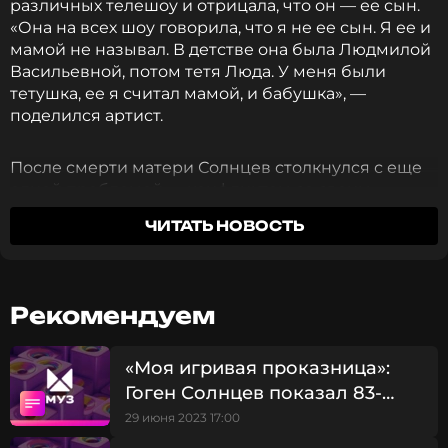
различных телешоу и отрицала, что он — ее сын.
«Она на всех шоу говорила, что я не ее сын. Я ее и
мамой не называл. В детстве она была Людмилой
Васильевной, потом тетя Люда. У меня были
тетушка, ее я считал мамой, и бабушка», —
поделился артист.
После смерти матери Солнцев столкнулся с еще
одной проблемой — конфликтом со своим
сводным братом, который забрал урну с прахом
ЧИТАТЬ НОВОСТЬ
матери и не дал ему возможности почтить ее
память. «Я очень долго не мог выяснить, где она
лежит, где что находится. Так сложилось. Нет даже
места, куда пойти поклониться, потому что урну с
Рекомендуем
прахом увез старший брат, а с ним у меня
конфликт многолетний — он боролся за
завещание, мне ничего не осталось. Да под конец
«Моя игривая проказница»:
жизни у нее и так ничего не осталось: несчастная
Гоген Солнцев показал 83-
комнатенка, разрушенный домик», — рассказал
летнюю невесту
29 июня 2023 17:00
Солнцев.