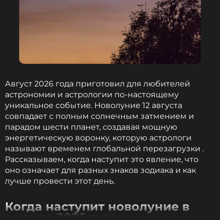
театра
Министр культуры Ольга Любимова
Фото: Legion-media
Август 2026 года приготовил для любителей
астрономии и астрологии по-настоящему
уникальное событие. Новолуние 12 августа
совпадает с полным солнечным затмением и
парадом шести планет, создавая мощную
Читайте нас в Телеграме, чтобы
энергетическую воронку, которую астрологи
оставаться в курсе событий
называют временем глобальной перезагрузки .
Рассказываем, когда наступит это явление, что
ПОДПИСАТЬСЯ
оно означает для разных знаков зодиака и как
лучше провести этот день.
Когда наступит новолуние в
ССЫЛКА
августе 2026 года