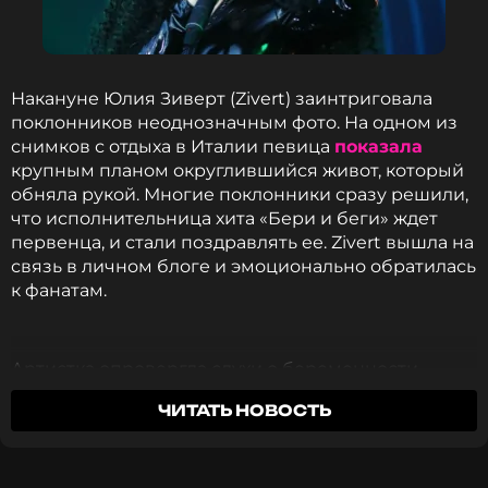
Однако со временем авиация наскучила, Юлия
чувствовала потребность в реализации
творческих целей.
Накануне Юлия Зиверт (Zivert) заинтриговала
5. Вокальный дебют Юлии состоялся в 2016 году.
поклонников неоднозначным фото. На одном из
Артистка победила во Всероссийском вокальном
снимков с отдыха в Италии певица
показала
конкурсе, что стало ее первым большим шагом на
крупным планом округлившийся живот, который
пути к покорению музыкального олимпа.
обняла рукой. Многие поклонники сразу решили,
что исполнительница хита «Бери и беги» ждет
первенца, и стали поздравлять ее. Zivert вышла на
6. Уже летом 2017-го певица сняла свой первый
связь в личном блоге и эмоционально обратилась
клип на трек «Чак», частично вдохновленный
к фанатам.
Чаком Норрисом. Съемки проходили в центре
Москвы и столичном метро. По словам Юлии, на
создание ролика она потратила всего 24 тысячи
рублей, большая часть из которых ушла на аренду
Артистка опровергла слухи о беременности,
кабриолета.
отметив, что в изменениях в ее фигуре виновата
ЧИТАТЬ НОВОСТЬ
вкусная итальянская еда. Юлия пошутила, что
поздравить ее можно только «с хорошим
7. Юлия рассказывала, что изначально не делала
аппетитом».
ставку на композицию «Life». В 2018 году в день ее