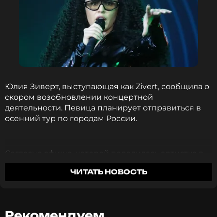
Юлия Зиверт, выступающая как Zivert, сообщила о
скором возобновлении концертной
деятельности. Певица планирует отправиться в
осенний тур по городам России.
Согласно афише, которой поделилась артистка в
личном блоге, у нее запланированы концерты в 17
ЧИТАТЬ НОВОСТЬ
городах. Первое после долгой паузы выступление
Zivert состоится 5 сентября в Сочи, а финальное
шоу тура пройдет 14 ноября в Оренбурге.
Рекомендуем