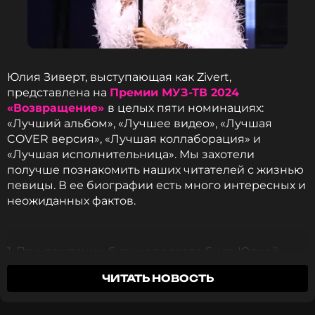
Юлия Зиверт, выступающая как Zivert,
представлена на
Премии МУЗ-ТВ 2024
«Возвращение»
в целых пяти номинациях:
«Лучший альбом», «Лучшее видео», «Лучшая
COVER версия», «Лучшая коллаборация» и
«Лучшая исполнительница». Мы захотели
получше познакомить наших читателей с жизнью
певицы. В ее биографии есть много интересных и
неожиданных фактов.
1. При рождении будущая звезда была Юлией
Сытник, но после развода родителей официально
ЧИТАТЬ НОВОСТЬ
сменила фамилию в паспорте на Зиверт –
девичью фамилию мамы.