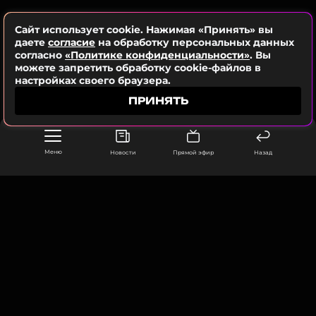
Сайт использует cookie. Нажимая «Принять» вы
даете
согласие
на обработку персональных данных
согласно
«Политике конфиденциальности»
. Вы
ССЫЛКА
можете запретить обработку cookie-файлов в
настройках своего браузера.
ПРИНЯТЬ
Меню
Новости
Прямой эфир
Назад
ООО «Муз ТВ Операционная компания» ИНН 7703679460
105066, город Москва,
улица Ольховская, д. 4, корп. 2
info@muz-tv.ru
+ 7(495) 213-18-68