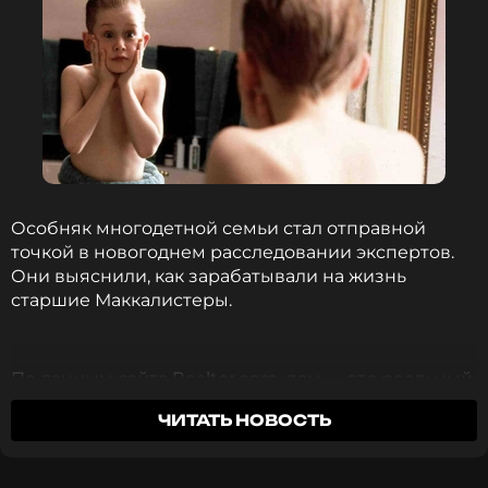
Особняк многодетной семьи стал отправной
точкой в новогоднем расследовании экспертов.
Они выяснили, как зарабатывали на жизнь
старшие Маккалистеры.
По данным сайта Realtor.com, дом — это реальный
особняк на Линкольн-авеню, 671 в пригороде
ЧИТАТЬ НОВОСТЬ
Чикаго Уиннетка, одном из самых дорогих
районов в Соединенных Штатах.