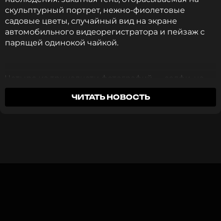
скульптурный портрет, нежно-фиолетовые
садовые цветы, случайный вид на экране
автомобильного видеорегистратора и пейзаж с
парящей одинокой чайкой.
Четыре из тринадцати фотографий — селфи, на
которых 40-летняя модель предстает в трех
ЧИТАТЬ НОВОСТЬ
разных купальниках: белоснежном, черном (с
двойным белым топом) и апельсиновом.
«Знойный летний четверг…»
, — гласит подпись к
публикации.