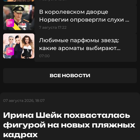
В королевском дворце
Читайте нас в ВКонтакте, чтобы
Норвегии опровергли слухи о
оставаться в курсе событий
госпитализации Харальда V
7 августа 17:22
ПОДПИСАТЬСЯ
Любимые парфюмы звезд:
какие ароматы выбирают
российские знаменитости
07:00
ССЫЛКА
ВСЕ НОВОСТИ
07 августа 2026, 18:07
Ирина Шейк похвасталась
фигурой на новых пляжных
кадрах