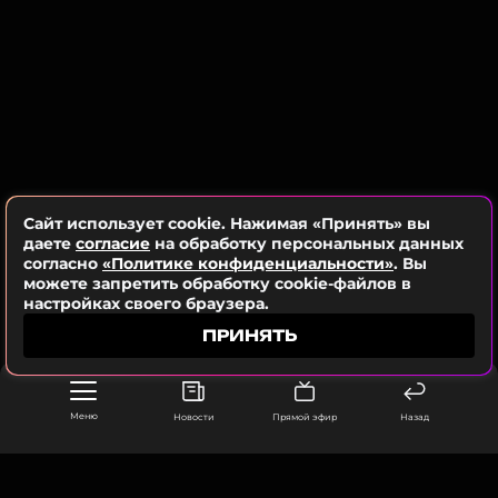
Instagram* Ирины Шейк
Сайт использует cookie. Нажимая «Принять» вы
даете
согласие
на обработку персональных данных
Поклонники Ирины Шейк отреагировали на пост,
согласно
«Политике конфиденциальности»
. Вы
высоко оценив ее подтянутую фигуру и отметив,
можете запретить обработку cookie-файлов в
настройках своего браузера.
что портретные кадры получились «по-
настоящему жаркими».
ПРИНЯТЬ
Меню
Новости
Прямой эфир
Назад