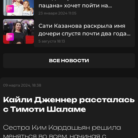
Фото: INSTARimages/ABACA/ТАСС
пацана» хочет пойти на
свидание с Кайли Дженнер
23 января 2024 11:05
Смотрите нас в Likee, чтобы
Сати Казанова раскрыла имя
оставаться в курсе событий
дочери спустя почти два года
после родов
5 августа 18:13
ПОДПИСАТЬСЯ
ВСЕ НОВОСТИ
ССЫЛКА
09 марта 2024, 18:38
Кайли Дженнер рассталась
с Тимоти Шаламе
Сестра Ким Кардашьян решила
меняться во всем, начиная с