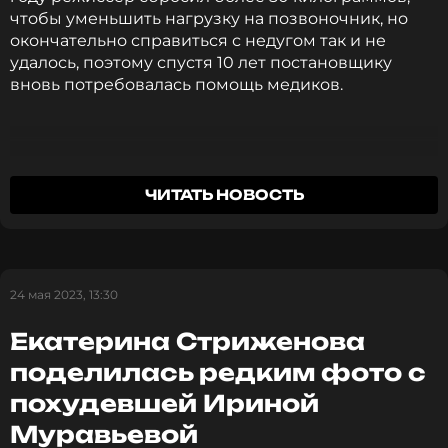
чтобы уменьшить нагрузку на позвоночник, но
окончательно справиться с недугом так и не
удалось, поэтому спустя 10 лет постановщику
вновь потребовалась помощь медиков.
Уникальная операция, восемь с половиной
ЧИТАТЬ НОВОСТЬ
часов - это, конечно, за гранью
человеческих возможностей! Мы заново
учились ходить, и, главное, жизнь
продолжается…
24 мая 2023, 13:30
Екатерина Стриженова
Екатерина Стриженова
поделилась редким фото с
похудевшей Ириной
Фото: соцсети Екатерины Сриженовой
Муравьевой