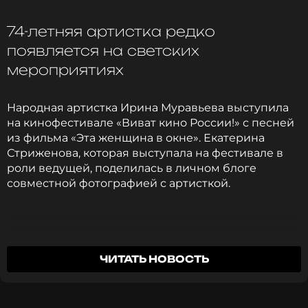
Читайте нас в ВКонтакте, чтобы
74-летняя артистка редко
оставаться в курсе событий
появляется на светских
мероприятиях
ПОДПИСАТЬСЯ
Народная артистка Ирина Муравьева выступила
на кинофестивале «Виват кино России!» с песней
из фильма «Эта женщина в окне». Екатерина
ССЫЛКА
Стриженова, которая выступала на фестивале в
роли ведущей, поделилась в личном блоге
совместной фотографией с артисткой.
ЧИТАТЬ НОВОСТЬ
Подписчики отметили, что 74-летняя Муравьева
прекрасно выглядит. Несколько лет назад Ирина
Вадимовна смогла избавиться от лишнего веса и