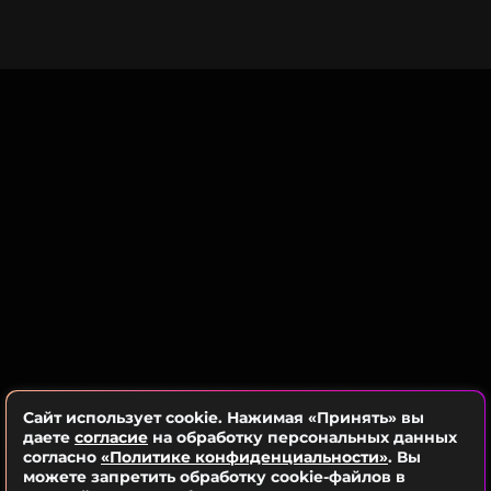
сбросить 20 килограммов. Проблемы у артистки
начались после смерти супруга Леонида Эйдлина.
Муравьева тяжело справлялась с утратой, но при
поддержке сыновей смогла справиться с горем и
стрессом и избавиться от лишних килограммов.
Ранее мы сообщали,
как сейчас выглядит
старшая дочь Екатерины Стриженовой.
Фото: социальные сети Екатерины Стриженовой
Читайте нас в Одноклассниках,
чтобы оставаться в курсе событий
ПОДПИСАТЬСЯ
Сайт использует cookie. Нажимая «Принять» вы
даете
согласие
на обработку персональных данных
согласно
«Политике конфиденциальности»
. Вы
можете запретить обработку cookie-файлов в