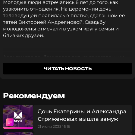
Молодые люди встречались 8 лет до того, как
узаконить отношения. На церемонии дочь
телеведущей появилась в платье, сделанном ее
тетей Викторией Андреяновой. Свадьбу
молодожены отмечали в узком кругу семьи и
близких друзей.
Александра опубликовала серию трогательных
фото с праздника в личном блоге. Из соцсетей
ЧИТАТЬ НОВОСТЬ
стали известны и первые подробности
биографии мужа Саши. Антон Чуреков, как и дочь
телеведущей, закончил МГУ, после чего занял
должность руководителя в крупном федеральном
Рекомендуем
проекте - технологической долине МГУ,
созданной на основе научно-технологического
центра. Как сообщил источник, который
Дочь Екатерины и Александра
процитировало издание «
7Дней
» , избранник
Стриженовых вышла замуж
Александры - заместитель генерального
21 июня 2023 16:15
директора по научно-технологической