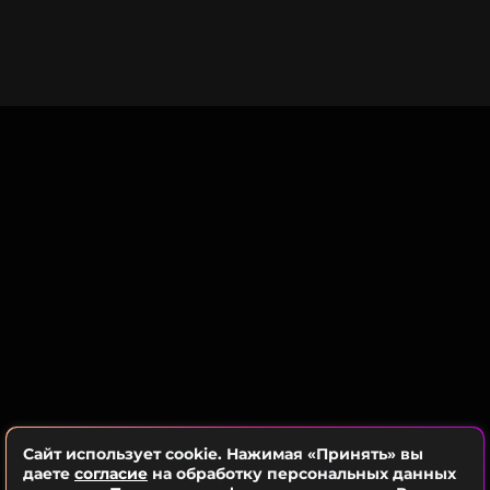
певца Джастина Бибера. Об этом сообщил
аккаунт Deuxmoi, публикующий сплетни о
знаменитостях в одной из социальных сетей.
«Несколько источников сообщили Deuxmoi, что
Джейкоб Элорди и Кендалл Дженнер
наслаждались обществом друг друга вчера
вечером на вечеринке после концерта Бибера,
целовались и "не отходили друг от друга ни на
шаг"»,
— говорится в сообщении.
Публикация сопровождалась коротким роликом,
на котором, вероятно, были запечатлены 28-
летний Элорди в черной кепке, солнцезащитных
очках и синей толстовке, а рядом с ним — 30-
летняя Дженнер, на которой из-за толпы была
заметна только розовая кепка и собранные в
пучок волосы. В этот момент они были в VIP-зоне
Сайт использует cookie. Нажимая «Принять» вы
концертной площадки, двигаясь в такт музыке.
даете
согласие
на обработку персональных данных