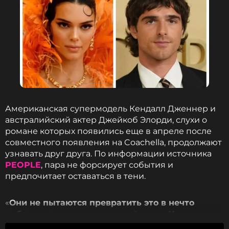
Американская супермодель Кендалл Дженнер и
австралийский актер Джейкоб Элорди, слухи о
романе которых появились еще в апреле после
совместного появления на Coachella, продолжают
узнавать друг друга. По информации источника
PEOPLE
, пара не форсирует события и
предпочитает оставаться в тени.
«
Они не пытаются превратить это в нечто
публичное
, — рассказал инсайдер. —
Им
нравится проводить время вместе в более