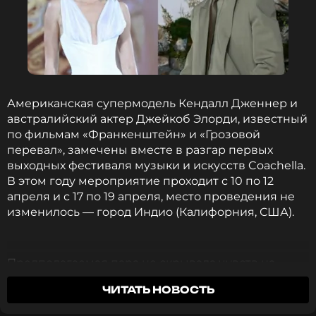
Читайте нас в Телеграме, чтобы
оставаться в курсе событий
ПОДПИСАТЬСЯ
Американская супермодель Кендалл Дженнер и
австралийский актер Джейкоб Элорди, известный
по фильмам «Франкенштейн» и «Грозовой
перевал», замечены вместе в разгар первых
выходных фестиваля музыки и искусств Coachella.
ССЫЛКА
В этом году мероприятие проходит с 10 по 12
апреля и с 17 по 19 апреля, место проведения не
изменилось — город Индио (Калифорния, США).
Предполагаемая пара не скрывала чувств на
публике, их заметили на вечеринке, которая
ЧИТАТЬ НОВОСТЬ
состоялась поздним вечером 11 апреля, сразу
после выступления хедлайнера — канадского