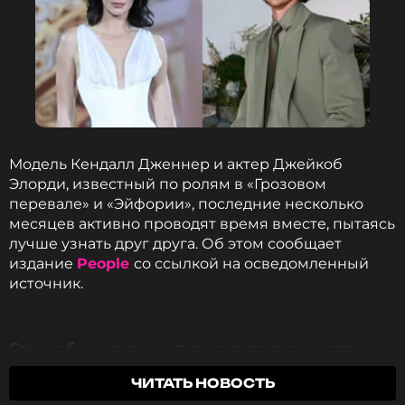
Гавайях
2 месяца назад
Новость по теме >
Читайте нас в МАКСе, чтобы
оставаться в курсе событий
Модель Кендалл Дженнер и актер Джейкоб
ПОДПИСАТЬСЯ
Элорди, известный по ролям в «Грозовом
перевале» и «Эйфории», последние несколько
месяцев активно проводят время вместе, пытаясь
лучше узнать друг друга. Об этом сообщает
ССЫЛКА
издание
People
со ссылкой на осведомленный
источник.
Слухи об их романе активизировались после
первого уик-энда фестиваля Coachella, где
ЧИТАТЬ НОВОСТЬ
поклонники стали пристально следить за