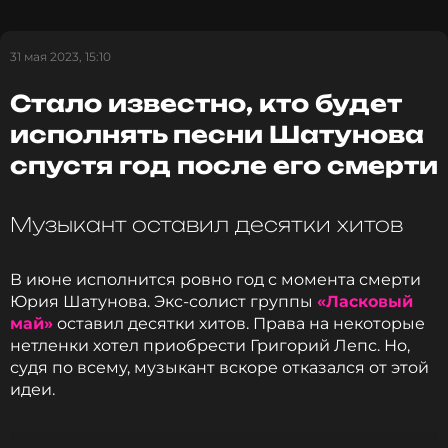
Напомним, что после ухода из «Ласкового мая» у
Юрия Шатунова непросто складывались
31 мая 2023, 15:10
отношения с Андреем Разиным. Особо остро
Стало известно, кто будет
встал вопрос об авторских правах на песни
группы. Последовали судебные разбирательства.
исполнять песни Шатунова
спустя год после его смерти
Фото: соцсети
Музыкант оставил десятки хитов
Смотрите нас в Likee, чтобы
оставаться в курсе событий
В июне исполнится ровно год с момента смерти
Юрия Шатунова. Экс-солист группы
«Ласковый
ПОДПИСАТЬСЯ
май»
оставил десятки хитов. Права на некоторые
нетленки хотел приобрести Григорий Лепс. Но,
судя по всему, музыкант вскоре отказался от этой
идеи.
ССЫЛКА