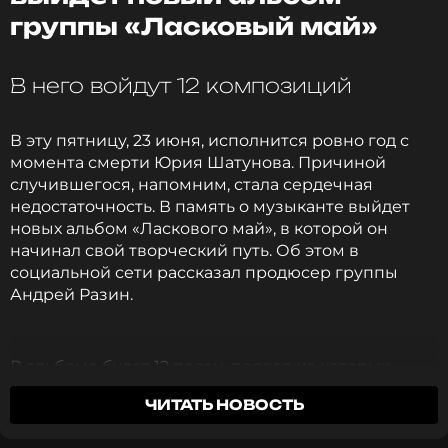
Шатунова обратилась к поклонникам в
группы «Ласковый май»
годовщину смерти певца.
Фото: соцсети
В него войдут 12 композиций
В эту пятницу, 23 июня, исполнится ровно год с
Смотрите нас в Likee, чтобы
момента смерти Юрия Шатунова. Причиной
оставаться в курсе событий
случившегося, напомним, стала сердечная
недостаточность. В память о музыканте выйдет
ПОДПИСАТЬСЯ
новых альбом «Ласкового май», в которой он
начинал свой творческий путь. Об этом в
социальной сети рассказал продюсер группы
Андрей Разин.
ССЫЛКА
В альбоме будет 12 песен, первая из которых
посвящена Шатунову. «Это самая тяжёлая песня
ЧИТАТЬ НОВОСТЬ
из 227, которые я спел», - высказался о
композиции Разин.