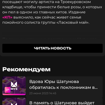
посещают могилу артиста на Троекуровском
кладбище, чтобы принести белые розы, о которых
он пел в одном из главных хитов. Издание
«КП»
выяснило, как сейчас живет семья
покойного солиста группы «Ласковый май».
По данным источника, родственники Шатунова
продолжают жить в Германии. Его дети – Дэннис и
ЧИТАТЬ НОВОСТЬ
Эстелла – учатся там в билингвальной школе. У
музыканта остался дом в «городе миллионеров»
Бад-Хомбурге в Гессене. Стоимость особняка с
собственной звукозаписывающей студией
Рекомендуем
оценивается в 4 млн евро (375 млн рублей),
причем цена продолжает расти.
Вдова Юры Шатунова
обратилась к поклонникам в
Также Шатунов владел двухэтажным домом в
Хостинском районе Сочи, стоимость которого
годовщину смерти певца
23 июня 2023 14:45
составляет не менее 25 млн рублей, и
В память о Шатунове выйдет
однокомнатной квартирой в Москве. Сейчас она