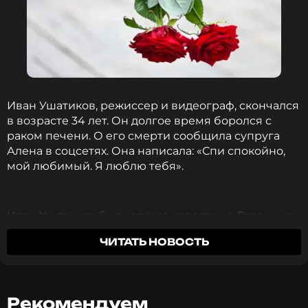
Иван Ушатиков, режиссер и видеограф, скончался
в возрасте 34 лет. Он долгое время боролся с
раком печени. О его смерти сообщила супруга
Алена в соцсетях. Она написала: «Спи спокойно,
мой любимый. Я люблю тебя».
Иван Ушатиков был хорошо известен в Рязани как
фотограф и режиссер. Он руководил киношколой
ЧИТАТЬ НОВОСТЬ
TrendArts и побеждал на творческих конкурсах, а
также работал режиссером монтажа над такими
проектами, как сериал «Пищеблок» и фильм «Я
буду жить».
Рекомендуем