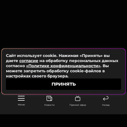
ней красивую, чудесную песню. Я очень
люблю Таню Буланову. Это просто мой
человек.
Прохор Шаляпин
При этом артист не рассчитывает на то, что
Сайт использует cookie. Нажимая «Принять» вы
возможная коллаборация сразу будет признана
даете
согласие
на обработку персональных данных
хитом, поскольку, как показывает практика,
согласно
«Политике конфиденциальности»
. Вы
популярность может обрести совершенно любая
можете запретить обработку cookie-файлов в
настройках своего браузера.
песня.
ПРИНЯТЬ
Прохор Шаляпин
Певец
Меню
Новости
Прямой эфир
Назад
Биография, последние новости
и многое другое >