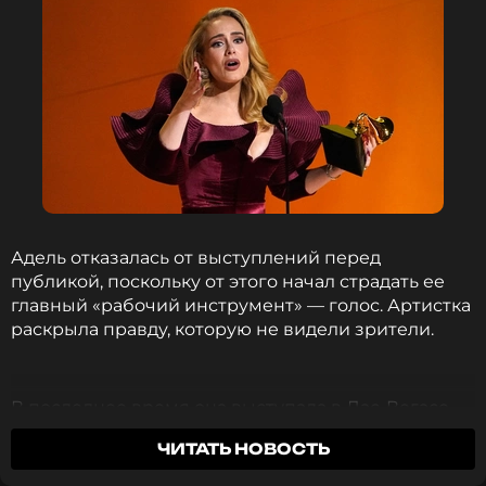
Адель отказалась от выступлений перед
публикой, поскольку от этого начал страдать ее
главный «рабочий инструмент» — голос. Артистка
раскрыла правду, которую не видели зрители.
В последнее время она выступала в Лас-Вегасе,
но теперь вынуждена закончить свою
ЧИТАТЬ НОВОСТЬ
резиденцию. Артистка призналась, что болела на
протяжении всего последнего этапа в цикле