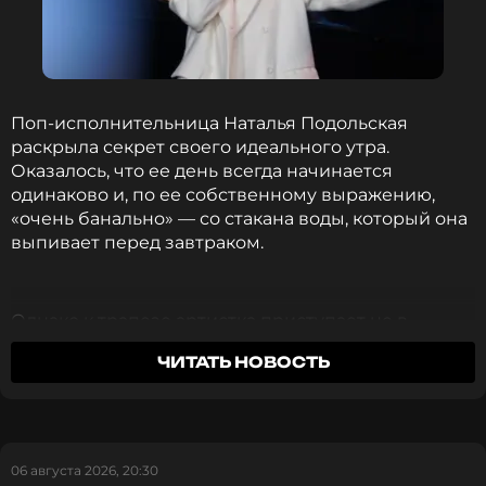
Поп-исполнительница Наталья Подольская
раскрыла секрет своего идеального утра.
Оказалось, что ее день всегда начинается
одинаково и, по ее собственному выражению,
«очень банально» — со стакана воды, который она
выпивает перед завтраком.
Однако к трапезе артистка приступает не в
окружении мужа и двоих сыновей. Завтракать 44-
ЧИТАТЬ НОВОСТЬ
летняя певица предпочитает в компании своей
матери Нины Антоновны
. «Для меня завтрак —
это священный ритуал, в который допускается
только моя мама. Она живет вместе с нами, и
где бы она ни была, я ее зову, и мы завтракаем
06 августа 2026, 20:30