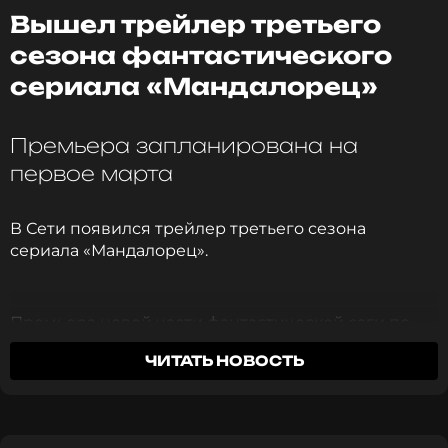
Вышел трейлер третьего
сезона фантастического
сериала «Мандалорец»
Премьера запланирована на
первое марта
В Сети появился трейлер третьего сезона
сериала «Мандалорец».
Премьера новой части фантастической саги по
мотивам «Звездных войн» запланирована на 1
ЧИТАТЬ НОВОСТЬ
марта. В качестве режиссеров сезона
выступили Дэйв Филони, Дебора Чоу и Рик
Фамуйива.