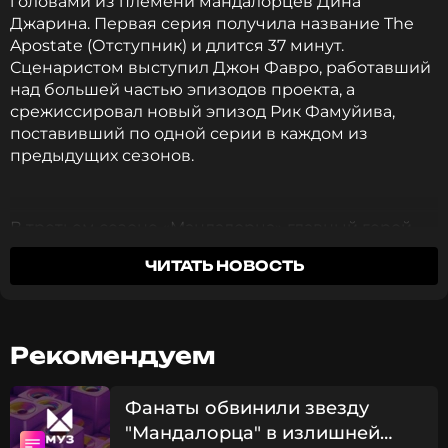
головами из племени мандалорцев Дина
Джарина. Первая серия получила название The
Apostate (Отступник) и длится 37 минут.
Сценаристом выступил Джон Фавро, работавший
над большей частью эпизодов проекта, а
срежиссировал новый эпизод Рик Фамуйива,
поставивший по одной серии в каждом из
предыдущих сезонов.
В третьем сезоне «Мандалорца» главный герой
вместе с полюбившимся миллионам зрителей
ЧИТАТЬ НОВОСТЬ
Грогу отправится на родную планету. Известно,
что в новом сезоне одного из героев сыграет
известный по франшизе «Назад в Будущее» актер
Кристофер Ллойд. Сезон будет состоять из 8
Рекомендуем
серий, премьера последней из них назначена на
19 апреля.
Фанаты обвинили звезду
"Мандалорца" в излишней
Фото: кадр из сериала «Мандалорец»