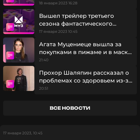
политкорректности
18 января 2023 16:28
Вышел трейлер третьего
Смотрите нас в Likee, чтобы
сезона фантастического
оставаться в курсе событий
сериала «Мандалорец»
17 января 2023 10:45
ПОДПИСАТЬСЯ
Агата Муцениеце вышла за
покупками в пижаме и в маске
для лица
21:40
ССЫЛКА
Прохор Шаляпин рассказал о
проблемах со здоровьем из-за
БАДов
20:51
ВСЕ НОВОСТИ
17 января 2023, 10:45