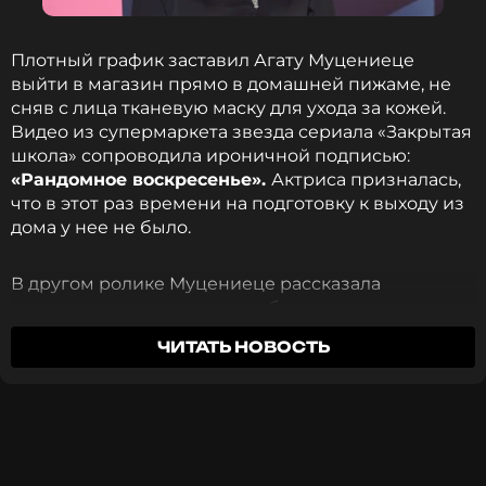
планете Дина - Мандалор.
Плотный график заставил Агату Муцениеце
К касту сезона должен присоединиться и
выйти в магазин прямо в домашней пижаме, не
Кристофер Ллойд, известный по роли Эммета
сняв с лица тканевую маску для ухода за кожей.
Брауна в фильмах «Назад в будущее».
Видео из супермаркета звезда сериала «Закрытая
школа» сопроводила ироничной подписью:
Фото: сериал «Мандалорец», Lucasfilm, Disney+,
«Рандомное воскресенье».
Актриса призналась,
2023 год
что в этот раз времени на подготовку к выходу из
дома у нее не было.
Смотрите нас в Likee, чтобы
В другом ролике Муцениеце рассказала
оставаться в курсе событий
подписчикам о своем способе выглядеть
организованной в глазах публики. По словам
ЧИТАТЬ НОВОСТЬ
ПОДПИСАТЬСЯ
артистки, весь секрет заключается в
регулярности публикаций: достаточно
выкладывать фотографии хотя бы дважды в
неделю, чтобы сформировать нужное
впечатление.
ССЫЛКА