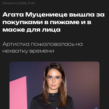
09 августа 2026, 21:40
Агата Муцениеце вышла за
покупками в пижаме и в
маске для лица
Артистка пожаловалась на
нехватку времени
В новом сезоне главному герою Дин Джарину,
которого по-прежнему играет Педро Паскаль, и
его подопечному Малышу Йоде предстоят
очередные захватывающие приключения на
просторах Галактики, в том числе и на родной