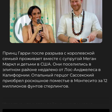
Принц Гарри после разрыва с королевской
семьей проживает вместе с супругой Меган
Маркл и детьми в США. Они поселились в
элитном районе недалеко от Лос-Анджелеса в
Калифорнии. Опальный герцог Сассекский
приобрел роскошное поместье в Монтесито за 12
миллионов фунтов стерлингов.
Известно, что в этом районе живут многие
знаменитости, среди которых Опра Уинфри,