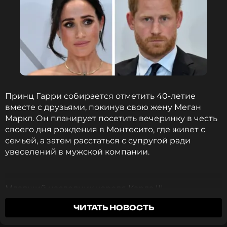
человеком», «Он не заслуживает ваших
наилучших пожеланий после всего, что он сделал
своей семье за ​​последние пять лет», «Это больше,
чем он заслуживает. Правда», — цитирует
пользователей соцсетей издание
The News
.
Фото: ZUMAPRESS/ТАСС
Принц Гарри собирается отметить 40-летие
вместе с друзьями, покинув свою жену Меган
Читайте нас в Одноклассниках,
Маркл. Он планирует посетить вечеринку в честь
чтобы оставаться в курсе событий
своего дня рождения в Монтесито, где живет с
семьей, а затем расстаться с супругой ради
ПОДПИСАТЬСЯ
увеселений в мужской компании.
Младший наследник короля Карла III
отправляется в поездку с друзьями. Жена Меган
ССЫЛКА
ЧИТАТЬ НОВОСТЬ
остается в Калифорнии с детьми, Арчи и Лилибет.