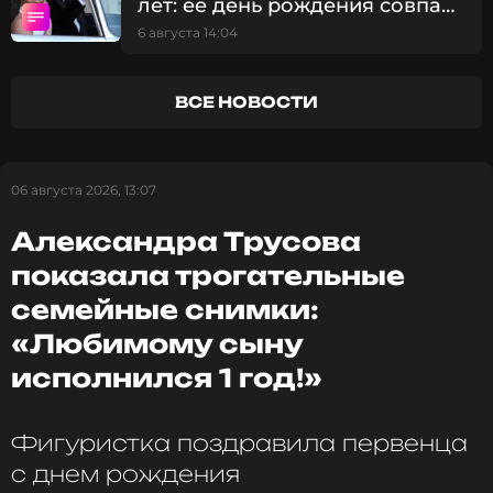
лет: ее день рождения совпал
Фото: Евгений Стукалин/ТАСС
с двумя важными датами
6 августа 14:04
королевской семьи
ВСЕ НОВОСТИ
Смотрите нас в Likee, чтобы
оставаться в курсе событий
06 августа 2026, 13:07
ПОДПИСАТЬСЯ
Александра Трусова
показала трогательные
семейные снимки:
ССЫЛКА
«Любимому сыну
исполнился 1 год!»
Фигуристка поздравила первенца
с днем рождения