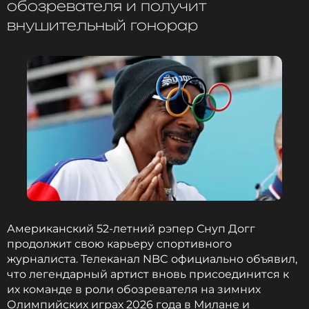
обозревателя и получит
внушительный гонорар
Снуп Догг
Музыкант, Певец, Актёр, Продюсер,
Режиссер
Жанры: R&B, Рэп / Хип-Хоп
Биография, последние новости
и многое другое >
В USOPC напомнили, что рэпер на протяжении
нескольких десятилетий открывает дорогу в
большой спорт молодым дарованиям. Так, его
молодежная футбольная лига Snoop Youth
Football League уже оказала поддержку свыше 15
Американский 52-летний рэпер Снуп Догг
тысячам спортсменов, в том числе и с
продолжит свою карьеру спортивного
ограниченными возможностями здоровья.
журналиста. Телеканал NBC официально объявил,
что легендарный артист вновь присоединится к
В новой должности Снупи будет привлекать
их команде в роли обозревателя на зимних
внимание общественности к национальной
Олимпийских играх 2026 года в Милане и