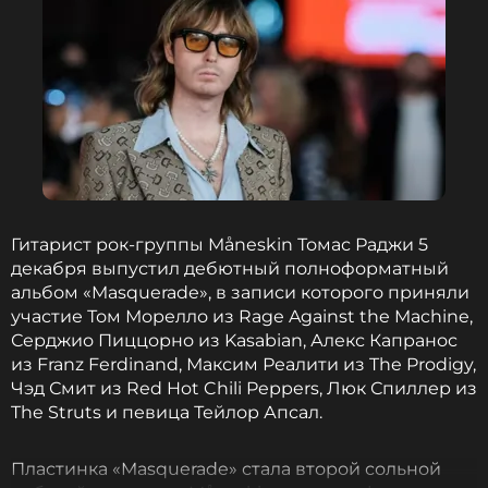
что Måneskin Дамиано Давид, и американская
актриса Дав Кэмерон готовятся к свадьбе.
Артистка продемонстрировала публике
роскошное помолвочное кольцо в соцсетях.
ФОТО: ТАСС
Актриса Кэмерон и фронтмен группы
Måneskin объявили о предстоящей
Гитарист рок‑группы Måneskin Томас Раджи 5
свадьбе
декабря выпустил дебютный полноформатный
7 месяцев назад
альбом «Masquerade», в записи которого приняли
Новость по теме >
участие Том Морелло из Rage Against the Machine,
Серджио Пиццорно из Kasabian, Алекс Капранос
из Franz Ferdinand, Максим Реалити из The Prodigy,
Читайте нас в Телеграме, чтобы
Чэд Смит из Red Hot Chili Peppers, Люк Спиллер из
оставаться в курсе событий
The Struts и певица Тейлор Апсал.
ПОДПИСАТЬСЯ
Пластинка «Masquerade» стала второй сольной