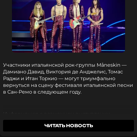
Участники итальянской рок-группы Måneskin —
Дамиано Давид, Виктория де Анджелис, Томас
Раджи и Итан Торкио — могут триумфально
вернуться на сцену фестиваля итальянской песни
в Сан-Ремо в следующем году.
Информацию о возможном выступлении
Måneskin в Сан-Ремо озвучил комик Фиорелло в
ЧИТАТЬ НОВОСТЬ
эфире радиостанции Radio2. Он сослался на
барабанщика Måneskin — Итана Торкио, которого