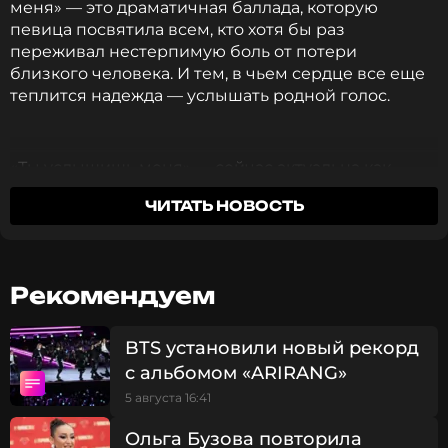
меня» — это драматичная баллада, которую
певица посвятила всем, кто хотя бы раз
переживал нестерпимую боль от потери
близкого человека. И тем, в чьем сердце все еще
теплится надежда — услышать родной голос.
«Ты услышишь меня» — сейчас актуальна как
никогда и никого не оставит равнодушным!
ЧИТАТЬ НОВОСТЬ
Слава: «Каждый найдет в этой песне что-то
близкое и родное. Особенно в наше непростое
время. Я безмерно рада, что все радиостанции
Рекомендуем
взяли ее в ротацию. Я верю, что она будет
звучать не только на нашей Родине, но и везде,
BTS установили новый рекорд
где нас любят и хотят слышать».
с альбомом «ARIRANG»
5 августа 16:41
Если испытывать чувства, то на максимум, если
петь о любви, то с надрывом — это жизненный
Ольга Бузова повторила
девиз Славы. Поэтому артистка уверена, что ее