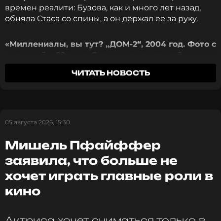
времен реалити: Бузова, как и много лет назад,
обняла Стаса со спины, а он держал ее за руку.
«Миллениалы, вы тут? „ДОМ-2“, 2004 год. Фото с
разницей в 22 года. Сильно изменились?»
—
написала артистка.
ЧИТАТЬ НОВОСТЬ
Публикация вызвала бурное обсуждение среди
поклонников. Многие отметили, что бывшие
участники проекта отлично выглядят, а некоторые
05 августа 2026, 15:30
и вовсе предположили, что судьба могла вновь
свести их вместе.
Мишель Пфайффер
заявила, что больше не
хочет играть главные роли в
кино
Актриса хочет сниматься только в