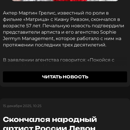
ССЫЛКА
Актер Мартин Грелис, известный по роли в
фильме «Матрица» с Киану Ривзом, скончался в
возрасте 57 лет. Печальную новость подтвердили
представители артиста и его агентство Sophie
Jermyn Management, которое работало с ним на
протяжении последних трех десятилетий.
В заявлении агентства говорится: «Покойся с
миром, Мартин. Мы очень опечалены известием о
кончине нашего любимого клиента. Мартин был
ЧИТАТЬ НОВОСТЬ
яркой искрой, которая освещала каждую комнату,
где он появлялся. Талантливый актер, добрый
человек и прекрасная душа. Наши
соболезнования и мысли с его семьей и
близкими в это трудное время. Это слишком
15 декабря 2025, 10:25
рано».
Скончался народный
Поклонники выразили глубокие соболезнования
артист России Левон