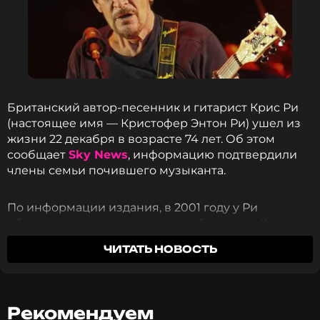
Британский автор-песенник и гитарист Крис Ри
(настоящее имя — Кристофер Энтон Ри) ушел из
жизни 22 декабря в возрасте 74 лет. Об этом
сообщает
Sky News
, информацию подтвердили
члены семьи почившего музыканта.
По информации издания, в 2001 году у Ри
обнаружили рак поджелудочной железы. Хирурги
удалили орган, после чего артист решил
ЧИТАТЬ НОВОСТЬ
прекратить сотрудничество с крупными
музыкальными лейблами и сосредоточился на
написании блюза, но гастрольную деятельность
не ограничил. Концерты продолжались до 2017
Рекомендуем
года, пока Крис Ри не потерял сознание на сцене