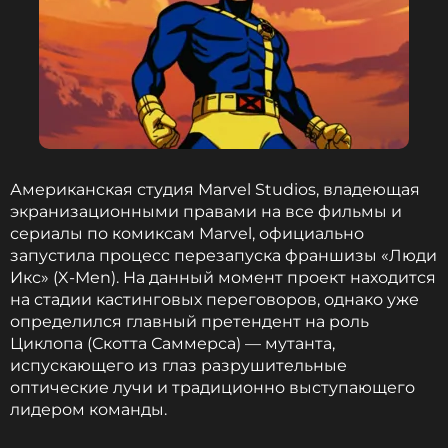
Музыкант, Певец, Продюсер, Автор
Жанры: Поп
Биография, последние новости
и многое другое >
Проблемы со здоровьем у певца начались после
концерта в Санкт-Петербурге. Это случилось в
конце апреля. Во время шоу что-то пошло не так с
Американская студия Marvel Studios, владеющая
техникой — на Киркорове загорелась одежда.
экранизационными правами на все фильмы и
Артист сильно обжегся.
сериалы по комиксам Marvel, официально
запустила процесс перезапуска франшизы «Люди
Икс» (X-Men). На данный момент проект находится
23 мая СМИ сообщили, что звезду срочно увезли в
на стадии кастинговых переговоров, однако уже
больницу, однако его представитель Екатерина
определился главный претендент на роль
Успенская это отрицает. По ее словам, никакой
Циклопа (Скотта Саммерса) — мутанта,
экстренности нет — певец просто лечится после
испускающего из глаз разрушительные
травмы. Когда все наладится, он вновь выйдет на
оптические лучи и традиционно выступающего
сцену.
лидером команды.
Подруга артиста, журналистка Алена Жигалова