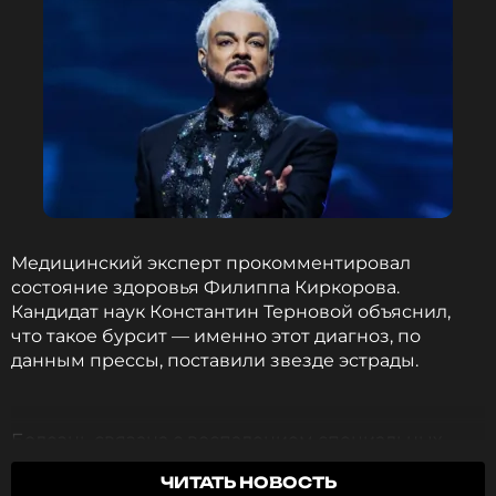
ПОДПИСАТЬСЯ
ССЫЛКА
Медицинский эксперт прокомментировал
состояние здоровья Филиппа Киркорова.
Кандидат наук Константин Терновой объяснил,
что такое бурсит — именно этот диагноз, по
данным прессы, поставили звезде эстрады.
Болезнь связана с воспалением специальных
мешочков около суставов. Обычно люди
ЧИТАТЬ НОВОСТЬ
выздоравливают за пару недель, говорит врач.