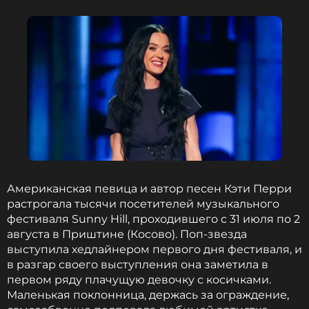
ССЫЛКА
Американская певица и автор песен Кэти Перри
растрогала тысячи посетителей музыкального
Кит Коннор. ФОТО: Cat Morley / Avalon / Legion-Media
фестиваля Sunny Hill, проходившего с 31 июля по 2
августа в Приштине (Косово). Поп-звезда
В случае заключения контракта он составит
выступила хедлайнером первого дня фестиваля, и
компанию уже утвержденным
в разгар своего выступления она заметила в
исполнительницам: австралийской актрисе
первом ряду плачущую девочку с косичками.
Самаре Уирвинг (дилогия «Я иду искать»), которая
Маленькая поклонница, держась за ограждение,
в конце июля получила роль Эммы Фрост —