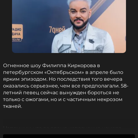
Огненное шоу Филиппа Киркорова в
петербургском «Октябрьском» в апреле было
ярким эпизодом. Но последствия того вечера
оказались серьезнее, чем все предполагали. 58-
летний певец сейчас вынужден бороться не
только с ожогами, но и с частичным некрозом
тканей.
Напомним, что во время исполнения номера
пиротехника воспламенила куртку артиста.