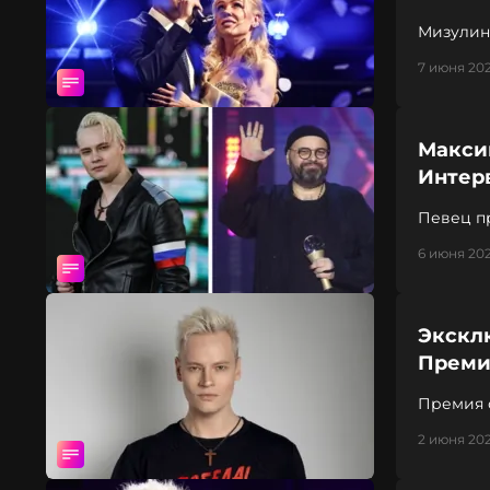
Мизулина
7 июня 202
Макси
Интер
Певец п
6 июня 202
Экскл
Преми
Премия 
2 июня 202