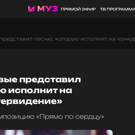
ПРЯМОЙ ЭФИР
ТВ ПРОГРАММ
редставил песню, которую исполнит на конку
вые представил
ю исполнит на
тервидение»
мпозицию «Прямо по сердцу»