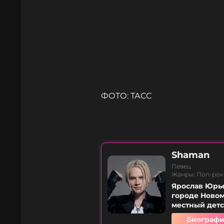
ФОТО: ТАСС
Shaman
Певец
Жанры: Поп-рок
Ярослав Юрье
городе Новом
местный детс
Биографи