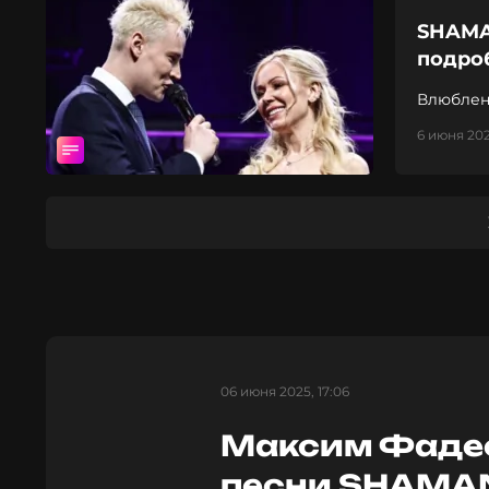
SHAMA
подро
Влюблен
6 июня 202
06 июня 2025, 17:06
Максим Фадее
песни SHAMAN