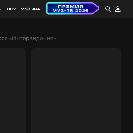
А
ШОУ
МУЗЫКА
рсе «Интервидение»