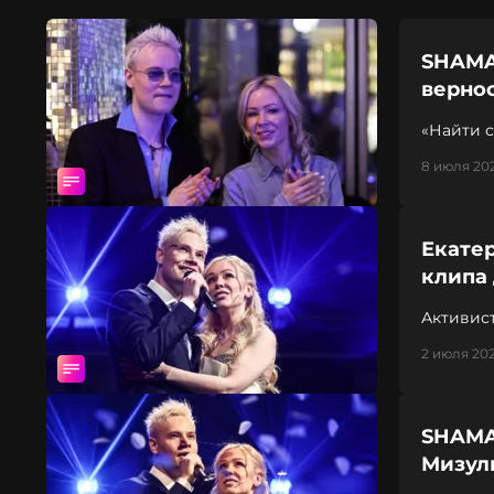
SHAMA
верно
«Найти с
8 июля 202
Екате
клипа
Активис
2 июля 202
SHAMA
Мизул