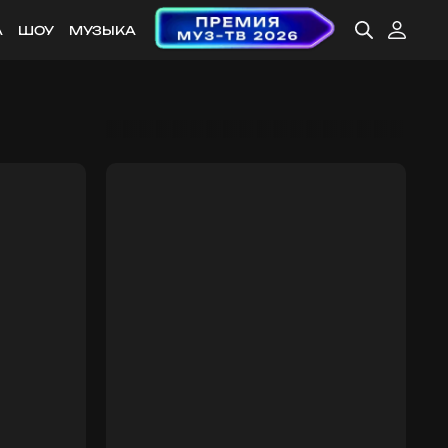
А
ШОУ
МУЗЫКА