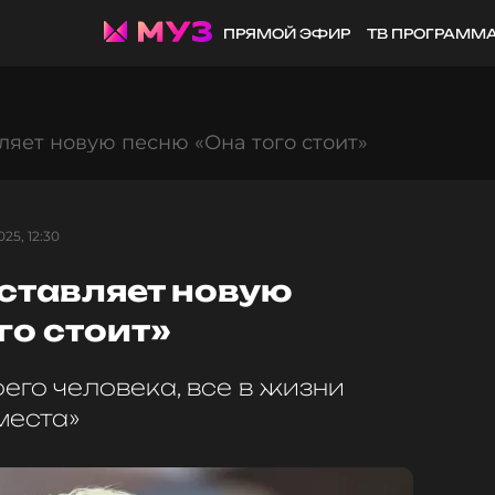
ПРЯМОЙ ЭФИР
ТВ ПРОГРАММ
яет новую песню «Она того стоит»
25, 12:30
тавляет новую
го стоит»
его человека, все в жизни
места»