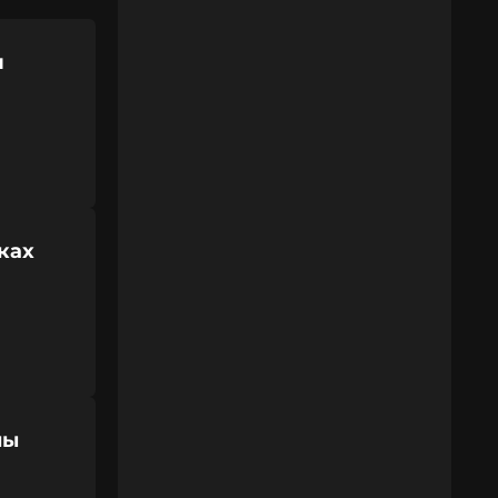
и
ках
ны