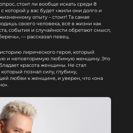
опрос, стоит ли вообще искать среди 8
с которой у вас будет «жили они долго и
жизненному опыту – стоит! Та самая
ходишь своего человека, всё в жизни как
ста, события и случайности обретают смысл,
 беречь», — рассказал певец.
 историю лирического героя, который
ную и неповторимую любимую женщину. Это
обладает красота женщины. Не стал
который познал силу, глубину,
й любви к женщине, и уверен, что «она
но».