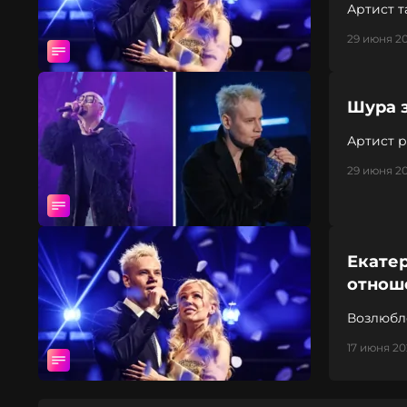
Артист 
29 июня 20
Шура з
Артист р
29 июня 20
Екате
отнош
Возлюбл
17 июня 202