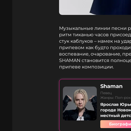
Музыкальные линии песни р
ритм тиканью часов присоед
стук каблуков – намек на уд
припевом как будто проходит
воспевание, очарование, пр
SHAMAN становится полноц
припеве композиции.
Shaman
Певец
Жанры: Поп-рок
Ярослав Юрье
городе Новом
местный детс
Биографи