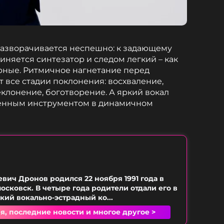
азворачивается неспешно: к задающему
иняется синтезатор и следом легкий – как
арные. Ритмичное нагнетание перед
 все стадии поклонения: восхваление,
еклонение, боготворение. А яркий вокал
енным инструментом в динамичном
вич Дронов родился 22 ноября 1991 года в
осковск. В четыре года родители отдали его в
кий вокально-эстрадный ко...
я, последние новости и многое другое >