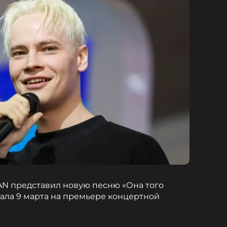
N представил новую песню «Она того
чала 9 марта на премьере концертной