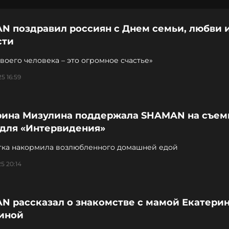
N поздравил россиян с Днем семьи, любви 
сти
воего человека – это огромное счастье»
5 16:59
рина Мизулина поддержала SHAMAN на съем
 для «Интервидения»
тка накормила возлюбленного домашней едой
5 20:14
N рассказал о знакомстве с мамой Екатери
иной