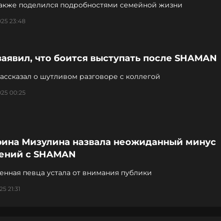
также поделился подробностями семейной жизни
25 23:48
аявил, что боится выступать после SHAMAN
ассказал о шутливом разговоре с коллегой
25 00:25
рина Мизулина назвала неожиданный минус
ений с SHAMAN
енная певца устала от внимания публики
5 21:31