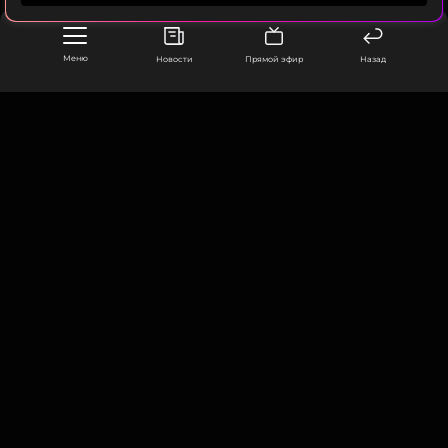
ФОТО: ТАСС, Известия
Меню
Новости
Прямой эфир
Назад
Читайте нас в Одноклассниках,
чтобы оставаться в курсе событий
ПОДПИСАТЬСЯ
ООО «Муз ТВ Операционная компания» ИНН 7703679460
105066, город Москва,
улица Ольховская, д. 4, корп. 2
ССЫЛКА
info@muz-tv.ru
+ 7(495) 213-18-68
КОНТАКТЫ
НОВОСТИ
ПОЛИТИКА КОНФИДЕНЦИАЛЬНОСТИ
ПОЛЬЗОВАТЕЛЬСКОЕ СОГЛАШЕНИЕ