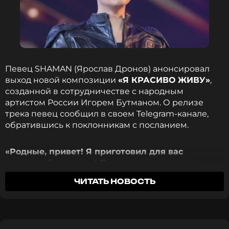
Певец SHAMAN (Ярослав Дронов) анонсировал
выход новой композиции
«Я КРАСИВО ЖИВУ»
,
созданной в сотрудничестве с народным
артистом России Игорем Бутманом. О релизе
трека певец сообщил в своем Telegram-канале,
обратившись к поклонникам с посланием.
«Родные, привет! Я приготовил для вас
очередной сюрприз! Представляю вам мою
новую песню "Я КРАСИВО ЖИВУ". Над ее
ЧИТАТЬ НОВОСТЬ
совершенно особенным и честным звучанием
работал народный артист России Игорь Бутман
со своим саксофоном»
, — поделился
исполнитель.