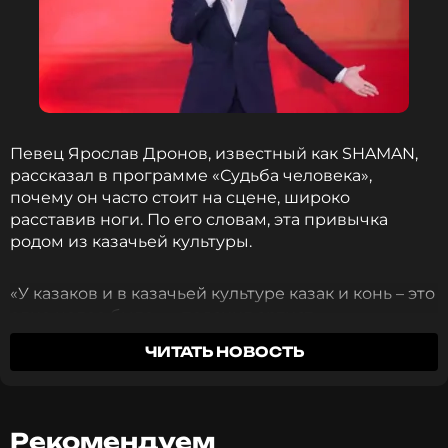
Певец Ярослав Дронов, известный как SHAMAN,
рассказал в программе «Судьба человека»,
почему он часто стоит на сцене, широко
расставив ноги. По его словам, эта привычка
родом из казачьей культуры.
«У казаков и в казачьей культуре казак и конь – это
одно целое было», – пояснил артист.
ЧИТАТЬ НОВОСТЬ
Он добавил, что эта привычка осталась с детства
из-за любви к русским народным и казачьим
песням.
Рекомендуем