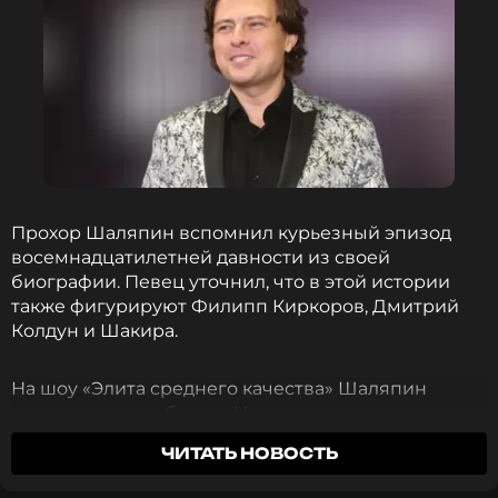
Читайте нас в ВКонтакте, чтобы
оставаться в курсе событий
ПОДПИСАТЬСЯ
ССЫЛКА
Прохор Шаляпин вспомнил курьезный эпизод
восемнадцатилетней давности из своей
биографии. Певец уточнил, что в этой истории
также фигурируют Филипп Киркоров, Дмитрий
Колдун и Шакира.
На шоу «Элита среднего качества» Шаляпин
сказал, что дело было в Ницце, где он и его
коллеги по сцене выступили на «очень крутом»
ЧИТАТЬ НОВОСТЬ
корпоративе, организованном неким «серьезным
человеком».