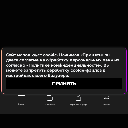
возобновить свое мировое турне.
Шакира
Музыкант, Певица, Продюсер, Автор,
Танцы
Биография, последние новости
и многое другое >
Сайт использует cookie. Нажимая «Принять» вы
даете
согласие
на обработку персональных данных
согласно
«Политике конфиденциальности»
. Вы
Шакира подарит одному из фанатов
можете запретить обработку cookie-файлов в
машину, которая напоминает ей о
настройках своего браузера.
Жераре Пике
1 год назад
ПРИНЯТЬ
Новость по теме >
Меню
Новости
Прямой эфир
Назад
Фото: AP/TASS
Читайте нас в Телеграме, чтобы