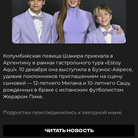
Колумбийская певица Шакира приехала в
Аргентину в рамках гастрольного тура «Estoy
Aquí». 10 декабря она выступила в Буэнос-Айресе,
удивив поклонников приглашением на сцену
сыновей — 12-летнего Милана и 10-летнего Сашу,
рожденных в браке с испанским футболистом
Жераром Пике.
Подростки присоединились к звездной маме,
чтобы исполнить с ней совместную композицию
на испанском языке «Acróstico» («Акростих»). В
ЧИТАТЬ НОВОСТЬ
литературе так называется фраза, сложенная из