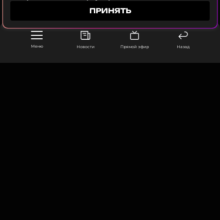
оставаться в курсе событий
ПРИНЯТЬ
ПОДПИСАТЬСЯ
Меню
Новости
Прямой эфир
Назад
ССЫЛКА
ООО «Муз ТВ Операционная компания» ИНН 7703679460
105066, город Москва,
улица Ольховская, д. 4, корп. 2
info@muz-tv.ru
+ 7(495) 213-18-68
КОНТАКТЫ
НОВОСТИ
ПОЛИТИКА КОНФИДЕНЦИАЛЬНОСТИ