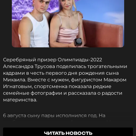
Смотрите нас в Likee, чтобы
оставаться в курсе событий
ПОДПИСАТЬСЯ
ССЫЛКА
Серебряный призер Олимпиады-2022
Александра Трусова поделилась трогательными
кадрами в честь первого дня рождения сына
Михаила. Вместе с мужем, фигуристом Макаром
Игнатовым, спортсменка показала редкие
семейные фотографии и рассказала о радости
материнства.
6 августа сыну пары исполнился год. На
опубликованных снимках Александра и Макар
позируют вместе с малышом в одинаковых
ЧИТАТЬ НОВОСТЬ
бежевых футболках с надписями «Мишина мама»