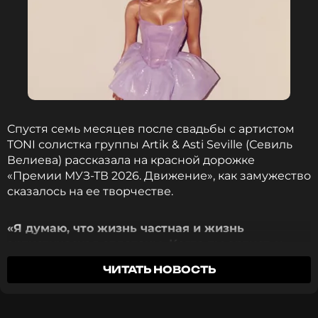
Спустя семь месяцев после свадьбы с артистом
TONI солистка группы Artik & Asti Seville (Севиль
Велиева) рассказала на красной дорожке
«Премии МУЗ-ТВ 2026. Движение», как замужество
сказалось на ее творчестве.
«Я думаю, что жизнь частная и жизнь
артистическая сплетены. Когда ты артист, у
тебя уже профдеформация — в хорошем
ЧИТАТЬ НОВОСТЬ
смысле этого слова. Ты постоянно думаешь о
музыке, думаешь музыкой»
, — объяснила
певица.