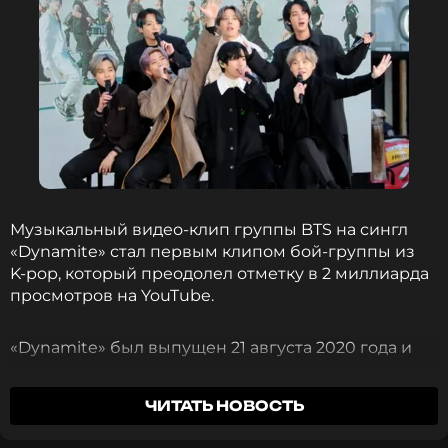
BTS
Группа
Жанры: Поп
Биография, последние новости
и многое другое >
Поздравительный автобус от российских ARMY
Музыкальный видео‑клип группы BTS на сингл
стал очередным доказательством того, насколько
«Dynamite» стал первым клипом бой‑группы из
крепка связь между BTS и их поклонниками по
K‑pop, который преодолел отметку в 2 миллиарда
всему миру. И, похоже, сам RM это прекрасно
просмотров на YouTube.
понимает.
«Dynamite» был выпущен 21 августа 2020 года и
ФОТО: ТАСС
стал первым полностью англоязычным синглом
BTS.
ЧИТАТЬ НОВОСТЬ
С момента релиза до достижения 2B просмотров
Читайте нас в Одноклассниках,
прошло примерно 5 лет, 13 дней и 20 часов.
чтобы оставаться в курсе событий