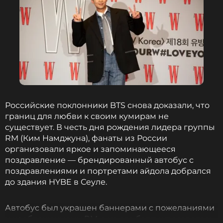
На входе в здание, где проходил показ, Чонгук
тепло поприветствовал поклонников,
собравшихся у зала, сделав поклон в знак
благодарности. Компания Calvin Klein уже
поделилась кадрами с мероприятия в соцсетях,
подписав видео лаконично и мощно: «Чонгук
вернулся. Коллекция Calvin Klein весна 2026 от
Вероники Леони. Нью-Йорк».
Российские поклонники BTS снова доказали, что
границ для любви к своим кумирам не
Напомним, что все участники BTS завершили
существует. В честь дня рождения лидера группы
военную службу, и группа готовится к
RM (Ким Намджуна), фанаты из России
полноценному камбэку в первой половине 2026
организовали яркое и запоминающееся
года. А пока Чонгук уверенно возвращает себе
поздравление — брендированный автобус с
статус мировой иконы стиля и музыки.
поздравлениями и портретами айдола добрался
до здания HYBE в Сеуле.
ФОТО: Legion-media
Автобус был украшен баннерами с пожеланиями
и изображениями RM, а на его борту красовалась