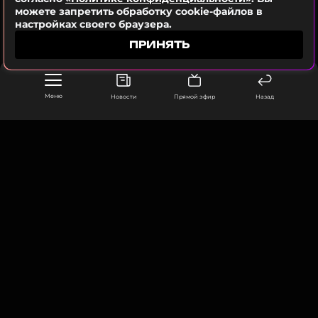
#BTSDynamite.
можете запретить обработку cookie-файлов в
настройках своего браузера.
«Dynamite» — это трек в жанре диско‑поп,
ПРИНЯТЬ
мелодичный, яркий, с ретро‑вибрами. Он стал
символом света и радости в сложный период.
Меню
Новости
Прямой эфир
Назад
ФОТО: ТАСС
Читайте нас в ВКонтакте, чтобы
оставаться в курсе событий
ООО «Муз ТВ Операционная компания» ИНН 7703679460
105066, город Москва,
ПОДПИСАТЬСЯ
улица Ольховская, д. 4, корп. 2
info@muz-tv.ru
+ 7(495) 213-18-68
ССЫЛКА
КОНТАКТЫ
НОВОСТИ