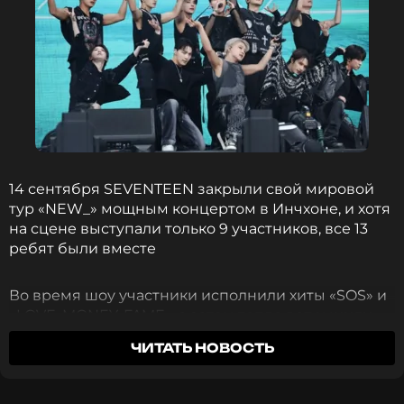
14 сентября SEVENTEEN закрыли свой мировой
тур «NEW_» мощным концертом в Инчхоне, и хотя
на сцене выступали только 9 участников, все 13
ребят были вместе
Во время шоу участники исполнили хиты «SOS» и
«LOVE, MONEY, FAME», а затем тепло вспомнили
тех, кто сейчас проходит службу в армии —
ЧИТАТЬ НОВОСТЬ
Джонхана и Вону, а также Хоши и Удзи, которые
скоро отправятся служить.