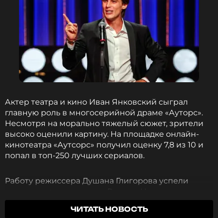
Актер театра и кино Иван Янковский сыграл
главную роль в многосерийной драме «Ауторс».
Несмотря на морально тяжелый сюжет, зрители
высоко оценили картину. На площадке онлайн-
кинотеатра «Аутсорс» получил оценку 7,8 из 10 и
попал в топ-250 лучших сериалов.
Работу режиссера Душана Глигорова успели
оценить и за пределами России. На
Международном кинофестивале в Стокгольме
ЧИТАТЬ НОВОСТЬ
«Аутсорс» занял первое место в номинации