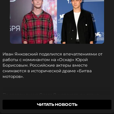
Иван Янковский поделился впечатлениями от
работы с номинантом на «Оскар» Юрой
Борисовым. Российские актеры вместе
снимаются в исторической драме «Битва
моторов».
По словам внука Олега Янковского, он давно
мечтал сыграть вместе с Борисовым в одном
ЧИТАТЬ НОВОСТЬ
проекте. Слова Ивана передает издание
«СтарХит»
.