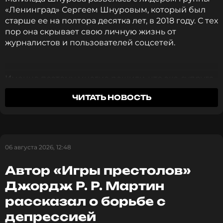
«Ленинград» Сергеем Шнуровым, который был
старше ее на полтора десятка лет, в 2018 году. С тех
Читайте нас в МАКСе, чтобы
пор она скрывает свою личную жизнь от
оставаться в курсе событий
журналистов и пользователей соцсетей.
ПОДПИСАТЬСЯ
Именно поэтому многие решили, что экс-супруга
исполнителя страдает, утратив любовь. Однако, на
ЧИТАТЬ НОВОСТЬ
самом деле, Матильда своими делами, а также с
ССЫЛКА
помощью фото и видео в соцсетях уже давно
доказала, что в ее жизни есть место и другим
делам.
06 августа 2026, 12:48
Владелица сети ресторанов и кафе, Шнурова с
Автор «Игры престолов»
головой ушла в решение бизнес-вопросов,
открывая одни и начиная с нуля другие
Джордж Р. Р. Мартин
предприятия общепита с оригинальными
рассказал о борьбе с
блюдами.
депрессией