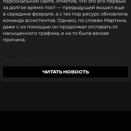
персональном сайте, отметив, что это его первый
Смотрите нас в Likee, чтобы
за долгое время пост — предыдущий вышел еще
оставаться в курсе событий
в середине февраля, а с тех пор ресурс обновляла
команда ассистентов. Однако, по словам Мартина,
ПОДПИСАТЬСЯ
даже с их помощью он продолжал отставать от
насыщенного графика, и на то была веская
причина.
ССЫЛКА
«Этот год был… мягко говоря, напряженным.
Столько всего произошло, что я просто не
ЧИТАТЬ НОВОСТЬ
успевал за событиями»
, —
говорится
в
сообщении. Мартин уточнил, что за последнее
время случались и «хорошие, волнующие»
моменты, и настоящие «кошмары», которые
привели к психическому расстройству.
Я потерял друзей. Боролся с грустью и
депрессией. Худшее, возможно, еще