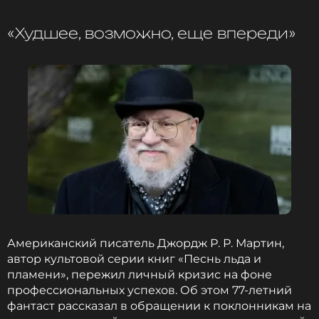
Но и став бизнес-вумен, Матильда успевает
наслаждаться жизнью. Так, к примеру, вчера она
«Худшее, возможно, еще впереди»
выложила кадры, на которых запечатлена под
теплым июньским ливнем на улицах Парижа. Ее
тонкое платье промокло насквозь, очертив все
линии фигуры танцовщицы.
Ленинград
Музыкант, Группа
Жанры: Рок, Шансон, Поп-рок
Биография, последние новости
и многое другое >
Американский писатель Джордж Р. Р. Мартин,
автор культовой серии книг «Песнь льда и
Фото: соцсети
пламени», пережил личный кризис на фоне
профессиональных успехов. Об этом 77-летний
фантаст рассказал в обращении к поклонникам на