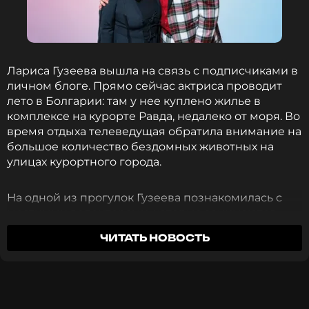
Лариса Гузеева вышла на связь с подписчиками в
личном блоге. Прямо сейчас актриса проводит
лето в Болгарии: там у нее куплено жилье в
комплексе на курорте Равда, недалеко от моря. Во
время отдыха телеведущая обратила внимание на
большое количество бездомных животных на
улицах курортного города.
На одной из прогулок Гузеева познакомилась с
местными волонтерами, которые занимаются
спасением и лечением брошенных собак, а также
ЧИТАТЬ НОВОСТЬ
подыскивают животным новых хозяев. Сама
звезда также регулярно помогает бездомным
Филипп Плейн
животным, а дома у Гузеевой уже три года живет
мальтипу по кличке Жужа.
ФОТО: ТАСС