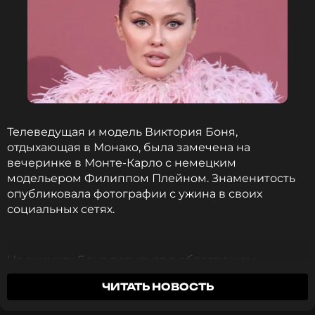
Телеведущая и модель Виктория Боня,
отдыхающая в Монако, была замечена на
вечеринке в Монте-Карло с немецким
модельером Филиппом Плейном. Знаменитость
опубликовала фотографии с ужина в своих
социальных сетях.
На снимках Боня позирует в облегающем
переливающемся платье-бюстье, с
ЧИТАТЬ НОВОСТЬ
распущенными волосами и нюдовым макияжем.
В своём блоге она рассказала о планах: «Иду на