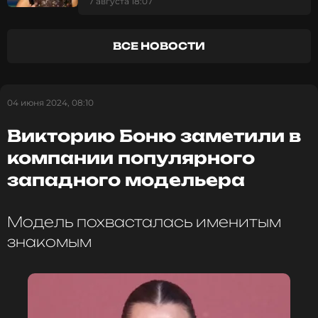
кадрах
7 августа 18:07
ВСЕ НОВОСТИ
ССЫЛКА
04 июня 2024, 08:10
Викторию Боню заметили в
компании популярного
западного модельера
Модель похвасталась именитым
знакомым