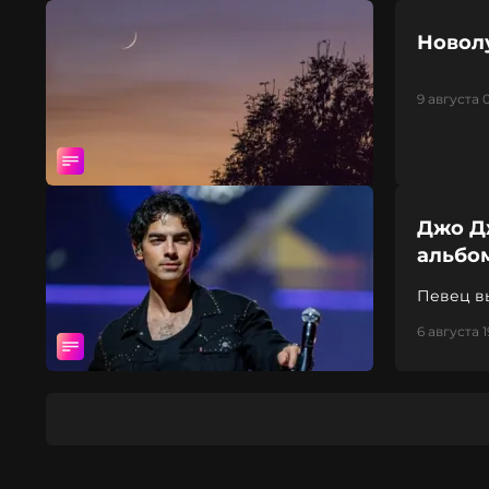
Новолу
9 августа 
Джо Д
альбо
Певец вы
6 августа 1