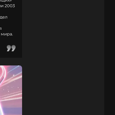
ющих»
ии 2003
идел
я
 мира.