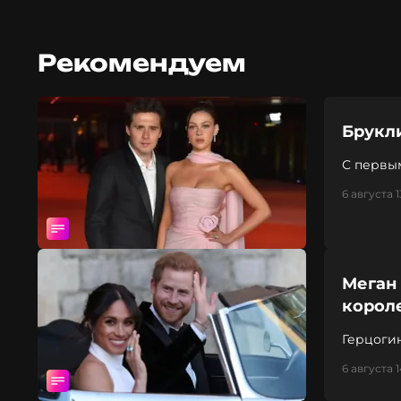
Рекомендуем
Брукл
С первы
6 августа 1
Меган 
корол
Герцоги
6 августа 