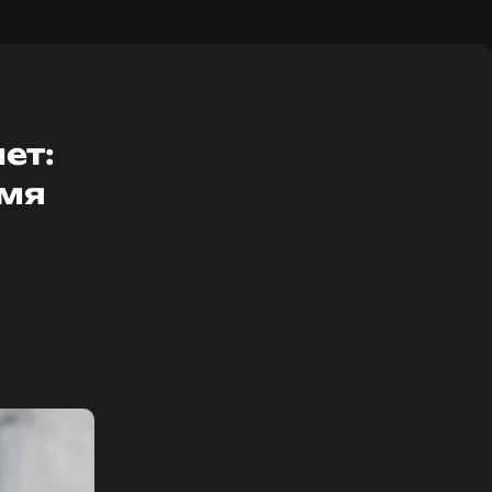
ет:
умя