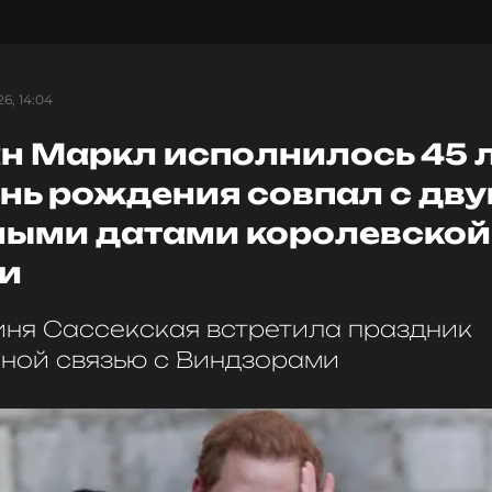
6, 14:04
н Маркл исполнилось 45 л
ень рождения совпал с дв
ыми датами королевской
и
иня Сассекская встретила праздник
ной связью с Виндзорами