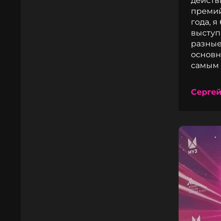
действ
премий
года, 
выступ
разные
основн
самым 
Сергей