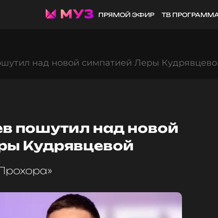
ПРЯМОЙ ЭФИР
ТВ ПРОГРАММ
ошутил над новой симпатией Леры Кудрявцево
ев пошутил над новой
ры Кудрявцевой
 Прохора»