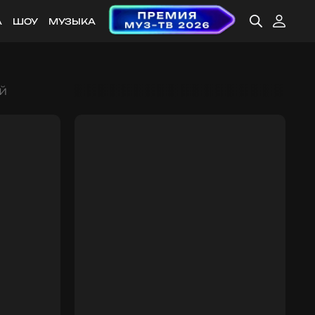
А
ШОУ
МУЗЫКА
й