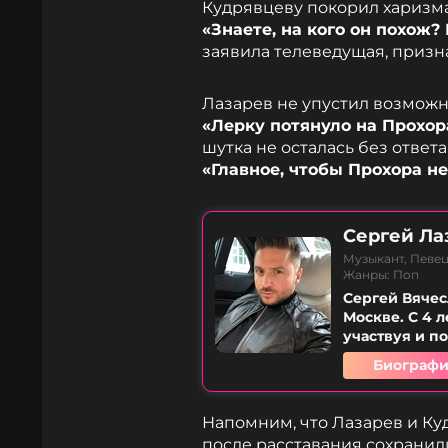
Кудрявцеву покорил харизма
«Знаете, на кого он похож
заявила телеведущая, призна
Лазарев не упустил возмож
«Лерку потянуло на Прохора
шутка не осталась без ответ
«Главное, чтобы Прохора не
Сергей Ла
Музыкант, Певец
Жанры: Поп
Сергей Вячес
Москве. С 4 
участвуя и п
Биографи
Напомним, что Лазарев и Куд
после расставания сохранил