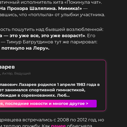
тичный исполнитель хита «Покинула чат».
? На Прохора Шаляпина. Мимика!»
—
вшись, что «поплыла» от улыбки участника.
ность пошутить над бывшей возлюбленной:
 — это уже все, это уже возраст!»
. Его
а — Тимур Батрутдинов тут же парировал:
 потянуло на Леру».
зарев
, Актёр, Ведущий
лавович Лазарев родился 1 апреля 1983 года в
лет занимался спортивной гимнастикой,
обеждая в соревнованиях. Люб...
я, последние новости и многое другое >
рявцева встречались с 2008 по 2012 год, но
и теплую дружбу. Как
ранее
объясняла