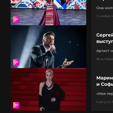
Она молч
2 ноября 1
Сергей
высту
Артист н
18 октября
Марин
и Соф
«Моя пер
6 августа 1