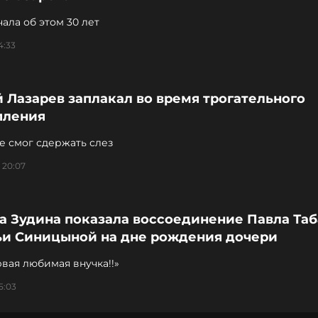
ала об этом 30 лет
4:33
 Лазарев заплакал во время трогательного
пления
е смог сдержать слез
 20:07
а Зудина показала воссоединение Павла Та
ьи Синицыной на дне рождения дочери
вая любимая внучка!!»
5:03