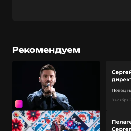
Рекомендуем
Сергей
дирек
Певец не
8 ноября 2
Пелаге
Серге