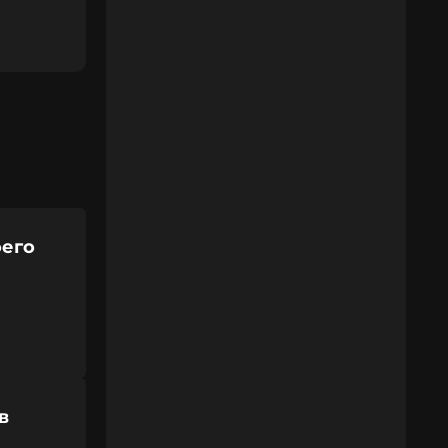
оего
в