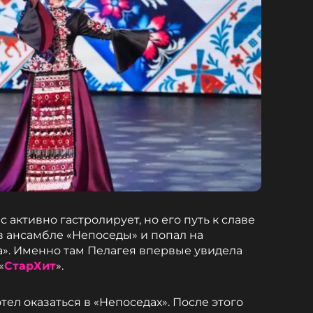
 активно гастролирует, но его путь к славе
в ансамбле «Непоседы» и попал на
». Именно там Пелагея впервые увидела
«
СтарХит
».
отел оказаться в «Непоседах». После этого