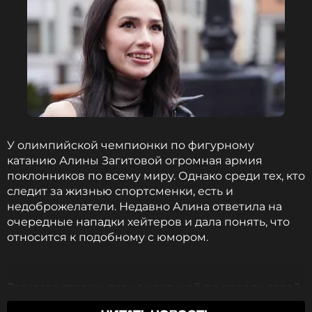
присоединится к шоу Алины «Ассоль», но
зрителей ждет сюрприз: вместо ожидаемой
романтической сказки запланирован бунтарский
рок-мюзикл.
Финал этой истории — не только о спорте. Алина
призвала поклонников не копить обиды, а
находить силы для диалога: «Давайте не таить
злобу и обиды, а стремиться к пониманию и
У олимпийской чемпионки по фигурному
поддержке друг друга. Давайте создавать новые
катанию Алины Загитовой огромная армия
яркие моменты вместе!» — написала девушка в
поклонников по всему миру. Однако среди тех, кто
своем Telegram-канале.
следит за жизнью спортсменки, есть и
недоброжелатели. Недавно Алина ответила на
ФОТО: ТАСС
очередные нападки хейтеров и дала понять, что
относится к подобному с юмором.
Читайте нас в Одноклассниках,
чтобы оставаться в курсе событий
Загитова столкнулась с критикой по поводу своей
фигуры. Многие пользователи в Сети считают, что
ПОДПИСАТЬСЯ