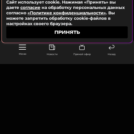
Сайт использует cookie. Нажимая «Принять» вы
даете
согласие
на обработку персональных данных
Смотрите нас в Likee, чтобы
согласно
«Политике конфиденциальности»
. Вы
оставаться в курсе событий
можете запретить обработку cookie-файлов в
настройках своего браузера.
ПОДПИСАТЬСЯ
ПРИНЯТЬ
Меню
Новости
Прямой эфир
Назад
ССЫЛКА
ООО «Муз ТВ Операционная компания» ИНН 7703679460
105066, город Москва,
улица Ольховская, д. 4, корп. 2
info@muz-tv.ru
+ 7(495) 213-18-68