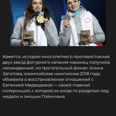
Однако сама Алина относится к критике по-
философски: «Не страшно идти за тем, что
нравится. Не страшно ошибаться. Не страшно
даже иногда выглядеть смешной».
Zivert
Музыкант
Кажется, история многолетнего противостояния
Жанры: Поп
двух звезд фигурного катания наконец получила
Биография, последние новости
неожиданный, но трогательный финал. Алина
и многое другое >
Загитова, олимпийская чемпионка 2018 года,
объявила о восстановлении отношений с
Новое музыкальное видео фигуристки, где она
Евгенией Медведевой — своей главной
демонстрирует навыки игры на фортепиано, уже
соперницей, с которой их когда-то разделил лед,
собрало множество восторженных отзывов от
медали и эмоции Пхёнчхана.
поклонников, отмечающих разностороннюю
одаренность спортсменки.
Алина призналась, что ей было непросто пойти на